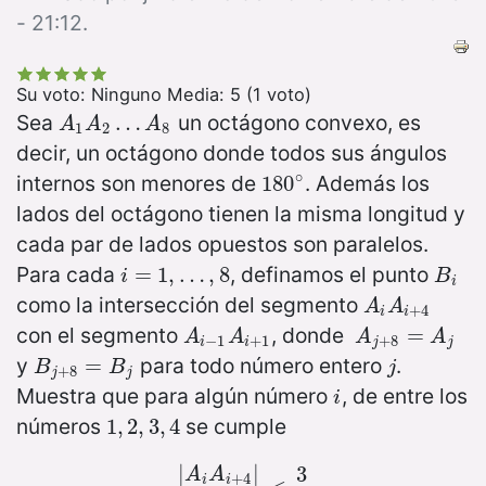
- 21:12.
Su voto:
Ninguno
Media:
5
(
1
voto)
Sea
un octágono convexo, es
A
1
A
2
…
…
A
8
A
A
A
1
2
8
decir, un octágono donde todos sus ángulos
∘
internos son menores de
. Además los
180
180
∘
lados del octágono tienen la misma longitud y
cada par de lados opuestos son paralelos.
Para cada
, definamos el punto
i
=
=
1
,
…
1
,
,
8
…
,
8
B
i
i
B
i
como la intersección del segmento
A
i
A
i
+
4
A
A
+
4
i
i
con el segmento
, donde
A
i
−
1
A
i
+
1
A
j
+
8
=
=
A
j
A
A
A
A
−
1
+
1
+
8
i
i
j
j
y
para todo número entero
.
B
j
+
8
=
=
B
j
j
B
B
j
+
8
j
j
Muestra que para algún número
, de entre los
i
i
números
se cumple
1
1
,
,
2
2
,
3
,
3
,
4
,
4
|
|
3
A
A
+
4
i
i