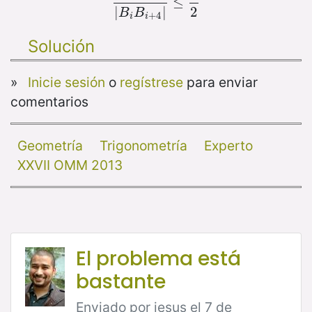
|
A
i
A
i
+
4
|
|
B
≤
i
B
i
+
4
|
≤
3
2
2
|
|
B
B
+
4
i
i
Solución
»
Inicie sesión
o
regístrese
para enviar
comentarios
Geometría
Trigonometría
Experto
XXVII OMM 2013
El problema está
bastante
Enviado por jesus el 7 de