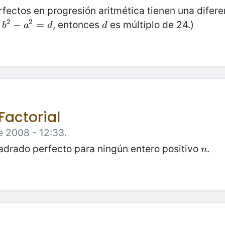
ectos en progresión aritmética tienen una difere
2
2
, entonces
es múltiplo de 24.)
b
2
−
−
a
2
=
d
=
d
b
a
d
d
Factorial
e 2008 - 12:33.
adrado perfecto para ningún entero positivo
.
n
n