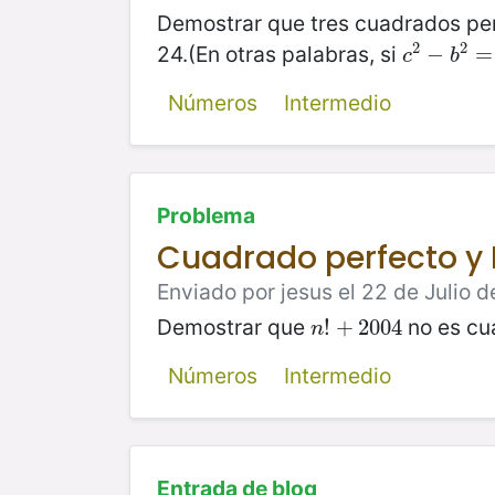
Demostrar que tres cuadrados perf
2
2
24.(En otras palabras, si
c
2
−
−
b
2
=
=
c
b
Números
Intermedio
Problema
Cuadrado perfecto y 
Enviado por jesus el 22 de Julio d
Demostrar que
no es cu
n
!
!
+
+
2004
2004
n
Números
Intermedio
Entrada de blog