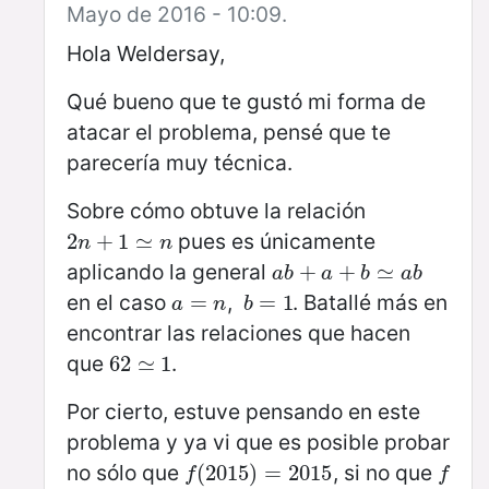
Mayo de 2016 - 10:09.
Hola Weldersay,
Qué bueno que te gustó mi forma de
atacar el problema, pensé que te
parecería muy técnica.
Sobre cómo obtuve la relación
pues es únicamente
2
2
n
+
+
1
≃
1
n
≃
n
n
aplicando la general
a
b
+
+
a
+
b
+
≃
a
≃
b
a
b
a
b
a
b
en el caso
,
. Batallé más en
a
=
=
n
b
=
=
1
1
a
n
b
encontrar las relaciones que hacen
que
.
62
62
≃
≃
1
1
Por cierto, estuve pensando en este
problema y ya vi que es posible probar
no sólo que
, si no que
f
(
(
2015
2015
)
)
=
=
2015
2015
f
f
f