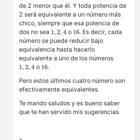
de 2 menor que él. Y toda potencia de
2 será equivalente a un número más
chico, siempre que esa potencia de
dos no sea
o
. Es decir, cada
1
1
,
,
2
2
,
,
4
4
16
16
número se puede reducir bajo
equivalencia hasta hacerlo
equivalente a uno de los números
o
.
1
1
,
,
2
2
,
,
4
4
16
16
Pero estos últimos cuatro número son
efectivamente equivalentes.
Te mando saludos y es bueno saber
que te han servido mis sugerencias.
»