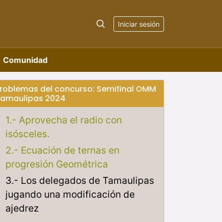
Iniciar sesión
Comunidad
roblemas del concurso: Semifinal OMM
amaulipas 2024
1.- Aprovecha el radio con
isósceles.
2.- Ecuación de ternas en
progresión Geométrica
3.- Los delegados de Tamaulipas
jugando una modificación de
ajedrez