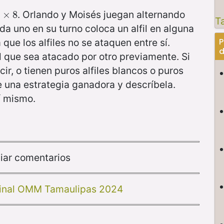
. Orlando y Moisés juegan alternando
8
×
×
8
8
T
a uno en su turno coloca un alfil en alguna
P
a que los alfiles no se ataquen entre sí.
d
il que sea atacado por otro previamente. Si
cir, o tienen puros alfiles blancos o puros
ne una estrategia ganadora y descríbela.
í mismo.
iar comentarios
inal OMM Tamaulipas 2024