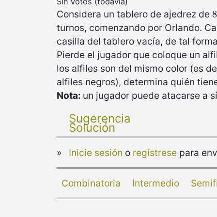
Sin votos (todavía)
Considera un tablero de ajedrez de
8
turnos, comenzando por Orlando. Cad
casilla del tablero vacía, de tal form
Pierde el jugador que coloque un alf
los alfiles son del mismo color (es de
alfiles negros), determina quién tie
Nota:
un jugador puede atacarse a s
Sugerencia
Solución
»
Inicie sesión
o
regístrese
para env
Combinatoria
Intermedio
Semif