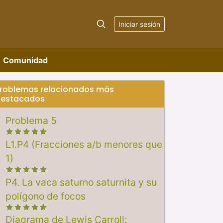
Iniciar sesión
Comunidad
roblemas relacionados más
estacados
Problema 5
L1.P4 (Fracciones a/b menores que
1)
P4. La vaca saturno saturnita y su
polígono de focos
Diagrama de Lewis Carroll: