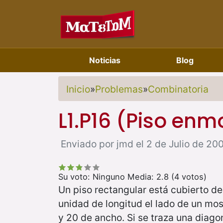
Noticias
Blog
Inicio
»
Problemas
»
Combinatoria
L1.P16 (Piso en
Enviado por jmd el 2 de Julio de 200
Su voto:
Ninguno
Media:
2.8
(
4
votos)
Un piso rectangular está cubierto 
unidad de longitud el lado de un mos
y 20 de ancho. Si se traza una diago