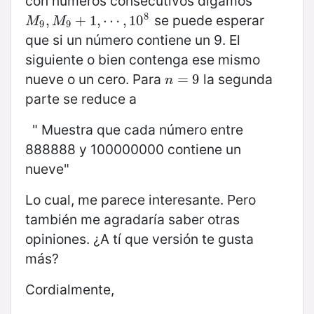
con números consecutivos digamos
8
se puede esperar
M
9
,
,
M
9
+
+
1
,
⋯
1
,
,
10
⋯
8
,
10
M
M
9
9
que si un número contiene un 9. El
siguiente o bien contenga ese mismo
nueve o un cero. Para
la segunda
n
=
=
9
9
n
parte se reduce a
" Muestra que cada número entre
888888 y 100000000 contiene un
nueve"
Lo cual, me parece interesante. Pero
también me agradaría saber otras
opiniones. ¿A tí que versión te gusta
más?
Cordialmente,