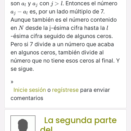
son
y
con
. Entonces el número
a
l
a
j
j
>
>
l
a
a
j
l
l
j
es, por un lado múltiplo de 7.
a
j
−
−
a
l
a
a
j
l
Aunque también es el número contenido
en
desde la j-ésima cifra hasta la
N
l
N
l
-ésima cifra seguido de algunos ceros.
Pero si 7 divide a un número que acaba
en algunos ceros, también divide al
número que no tiene esos ceros al final. Y
se sigue.
»
Inicie sesión
o
regístrese
para enviar
comentarios
La segunda parte
del