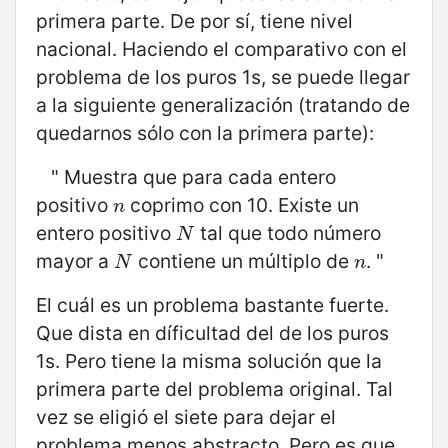
primera parte. De por sí, tiene nivel
nacional. Haciendo el comparativo con el
problema de los puros 1s, se puede llegar
a la siguiente generalización (tratando de
quedarnos sólo con la primera parte):
" Muestra que para cada entero
positivo
coprimo con 10. Existe un
n
n
entero positivo
tal que todo número
N
N
mayor a
contiene un múltiplo de
. "
N
n
N
n
El cuál es un problema bastante fuerte.
Que dista en díficultad del de los puros
1s. Pero tiene la misma solución que la
primera parte del problema original. Tal
vez se eligió el siete para dejar el
problema menos abstracto. Pero es que,