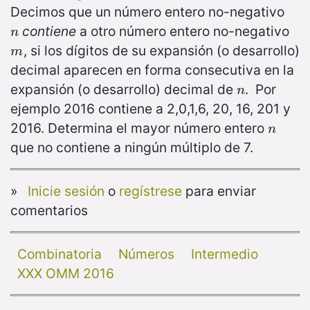
Decimos que un número entero no-negativo
contiene
a otro número entero no-negativo
n
n
, si los dígitos de su expansión (o desarrollo)
m
m
decimal aparecen en forma consecutiva en la
expansión (o desarrollo) decimal de
. Por
n
n
ejemplo 2016 contiene a 2,0,1,6, 20, 16, 201 y
2016. Determina el mayor número entero
n
n
que no contiene a ningún múltiplo de 7.
»
Inicie sesión
o
regístrese
para enviar
comentarios
Combinatoria
Números
Intermedio
XXX OMM 2016