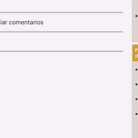
iar comentarios
P
d