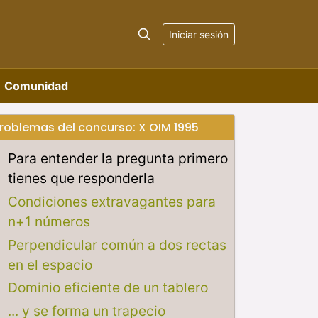
Iniciar sesión
Comunidad
roblemas del concurso: X OIM 1995
Para entender la pregunta primero
tienes que responderla
Condiciones extravagantes para
n+1 números
Perpendicular común a dos rectas
en el espacio
Dominio eficiente de un tablero
... y se forma un trapecio