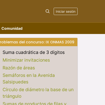
Iniciar sesión
Comunidad
roblemas del concurso: IX ONMAS 2009
Suma cuadrática de 3 dígitos
Minimizar invitaciones
Razón de áreas
Semáforos en la Avenida
Salsipuedes
Círculo de diámetro la base de un
triángulo
Sumas de productos de filas y