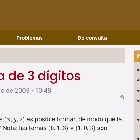
Problemas
De consulta
P
 de 3 dígitos
io de 2009 - 10:48.
es
es posible formar, de modo que la
(
(
x
,
,
y
,
z
,
)
)
x
y
z
 Nota: las ternas
y
son
(
(
0
0
,
,
1
1
,
3
,
)
3
)
(
(
1
1
,
,
0
0
,
3
,
3
)
)