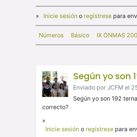
»
Inicie sesión
o
regístrese
para env
Números
Básico
IX ONMAS 20
Según yo son 1
Enviado por JCFM el 25
Según yo son 192 terna
correcto?
»
Inicie sesión
o
regístrese
para en