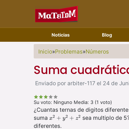
Noticias
Blog
Inicio
»
Problemas
»
Números
Suma cuadrática
Enviado por arbiter-117 el 24 de Jun
Su voto:
Ninguno
Media:
3
(
1
voto)
¿Cuantas ternas de digitos diferent
2
2
2
suma
sea multiplo de 5?
x
2
+
+
y
2
+
+
z
2
x
y
z
diferentes.