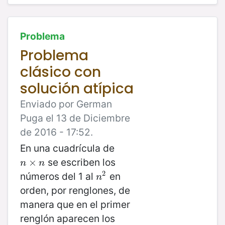
Problema
Problema
clásico con
solución atípica
Enviado por German
Puga el 13 de Diciembre
de 2016 - 17:52.
En una cuadrícula de
se escriben los
n
×
×
n
n
n
2
números del 1 al
en
n
2
n
orden, por renglones, de
manera que en el primer
renglón aparecen los