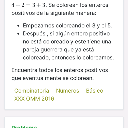
. Se colorean los enteros
4
4
+
+
2
2
=
3
=
+
3
3
+
3
positivos de la siguiente manera:
Empezamos coloreando el 3 y el 5.
Después , si algún entero positivo
no está coloreado y este tiene una
pareja guerrera que ya está
coloreado, entonces lo coloreamos.
Encuentra todos los enteros positivos
que eventualmente se colorean.
Combinatoria
Números
Básico
XXX OMM 2016
Problema