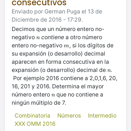
consecutivos
Enviado por German Puga el 13 de
Diciembre de 2016 - 17:29.
Decimos que un número entero no-
negativo
contiene
a otro número
n
n
entero no-negativo
, si los dígitos de
m
m
su expansión (o desarrollo) decimal
aparecen en forma consecutiva en la
expansión (o desarrollo) decimal de
.
n
n
Por ejemplo 2016 contiene a 2,0,1,6, 20,
16, 201 y 2016. Determina el mayor
número entero
que no contiene a
n
n
ningún múltiplo de 7.
Combinatoria
Números
Intermedio
XXX OMM 2016