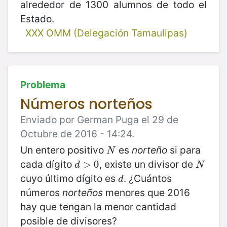
alrededor de 1300 alumnos de todo el
Estado.
XXX OMM (Delegación Tamaulipas)
Problema
Números norteños
Enviado por German Puga el 29 de
Octubre de 2016 - 14:24.
Un entero positivo
es
norteño
si para
N
N
cada dígito
, existe un divisor de
d
>
>
0
0
N
d
N
cuyo último dígito es
. ¿Cuántos
d
d
números
norteños
menores que 2016
hay que tengan la menor cantidad
posible de divisores?