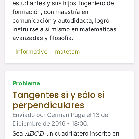
estudiantes y sus hijos. Ingeniero de
formación, con maestría en
comunicación y autodidacta, logró
instruirse a sí mismo en matemáticas
avanzadas y filosofía.
Informativo
matetam
Problema
Tangentes si y sólo si
perpendiculares
Enviado por German Puga el 13 de
Diciembre de 2016 - 18:06.
Sea
un cuadrilátero inscrito en
A
B
C
D
A
B
C
D