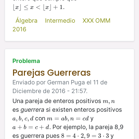
.
⌊
⌊
x
⌋
⌋
≤
≤
x
<
⌊
x
<
⌋
+
1
⌊
⌋
+
1
x
x
x
Álgebra
Intermedio
XXX OMM
2016
Problema
Parejas Guerreras
Enviado por German Puga el 11 de
Diciembre de 2016 - 21:57.
Una pareja de enteros positivos
m
,
,
n
m
n
es
guerrera
si existen enteros positivos
con
y
a
,
,
b
,
,
c
,
,
d
m
=
=
a
b
,
n
,
=
c
=
d
a
b
c
d
m
a
b
n
c
d
. Por ejemplo, la pareja 8,9
a
+
+
b
=
c
=
+
d
+
a
b
c
d
es guerrera pues
y
8
8
=
=
4
⋅
4
2
⋅
,
9
2
=
,
9
3
⋅
=
3
3
⋅
3