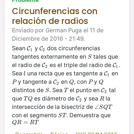
Circunferencias con
relación de radios
Enviado por German Puga el 11 de
Diciembre de 2016 - 21:49.
Sean
y
dos circunferencias
C
1
C
2
C
C
1
2
tangentes externamente en
tales que
S
S
el radio de
es el triple del radio de
.
C
2
C
1
C
C
2
1
Sea
una recta que es tangente a
en
l
C
1
C
l
1
y tangente a
en
, con
y
P
C
2
Q
P
Q
C
P
Q
P
Q
2
distintos de
. Sea
el punto en
tal
S
T
C
2
C
S
T
2
que
es diámetro de
y sea
la
T
Q
C
2
R
C
T
Q
R
2
intersección de la bisectriz de
∠
∠
S
Q
T
S
Q
T
con el segmento
. Demuestra que
S
T
S
T
Q
R
=
=
R
T
Q
R
R
T