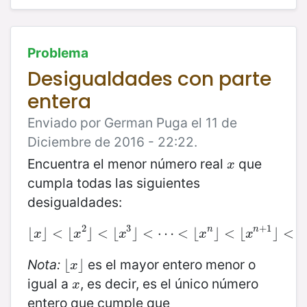
Problema
Desigualdades con parte
entera
Enviado por German Puga el 11 de
Diciembre de 2016 - 22:22.
Encuentra el menor número real
que
x
x
cumpla todas las siguientes
desigualdades:
2
3
+
1
n
n
⌊
⌋
<
⌊
⌊
x
⌋
<
⌋
⌊
<
x
2
⌊
⌋
<
⌊
x
⌋
3
<
⌋
<
⋯
⋯
<
<
⌊
x
⌊
n
⌋
<
⌋
⌊
x
<
n
+
⌊
1
⌋
<
…
⌋
<
x
x
x
x
x
Nota:
es el mayor entero menor o
⌊
⌊
x
⌋
⌋
x
igual a
, es decir, es el único número
x
x
entero que cumple que