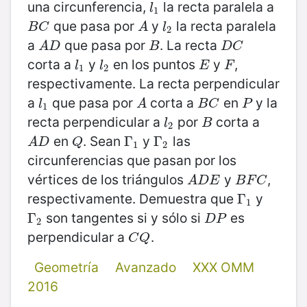
una circunferencia,
la recta paralela a
l
1
l
1
que pasa por
y
la recta paralela
B
C
A
l
2
B
C
A
l
2
a
que pasa por
. La recta
A
D
B
D
C
A
D
B
D
C
corta a
y
en los puntos
y
,
l
1
l
2
E
F
l
l
E
F
1
2
respectivamente. La recta perpendicular
a
que pasa por
corta a
en
y la
l
1
A
B
C
P
l
A
B
C
P
1
recta perpendicular a
por
corta a
l
2
B
l
B
2
en
. Sean
y
las
A
D
Q
Γ
Γ
1
Γ
Γ
2
A
D
Q
1
2
circunferencias que pasan por los
vértices de los triángulos
y
,
A
D
E
B
F
C
A
D
E
B
F
C
respectivamente. Demuestra que
y
Γ
Γ
1
1
son tangentes si y sólo si
es
Γ
Γ
2
D
P
D
P
2
perpendicular a
.
C
Q
C
Q
Geometría
Avanzado
XXX OMM
2016