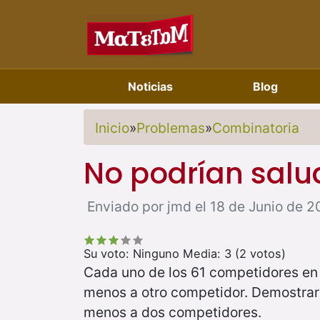
Noticias
Blog
Inicio
»
Problemas
»
Combinatoria
No podrían salu
Enviado por jmd el 18 de Junio de 20
Su voto:
Ninguno
Media:
3
(
2
votos)
Cada uno de los 61 competidores en 
menos a otro competidor. Demostrar 
menos a dos competidores.