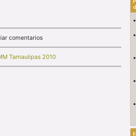
P
d
iar comentarios
OMM Tamaulipas 2010
E