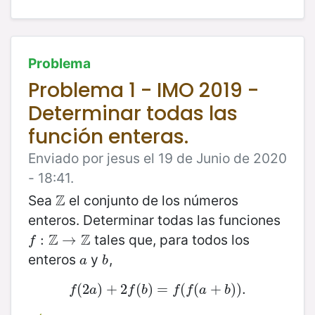
Problema
Problema 1 - IMO 2019 -
Determinar todas las
función enteras.
Enviado por jesus el 19 de Junio de 2020
- 18:41.
Z
Sea
el conjunto de los números
Z
enteros. Determinar todas las funciones
Z
Z
tales que, para todos los
f
:
Z
:
→
Z
→
f
enteros
y
,
a
b
a
b
(
2
f
(
)
2
+
a
)
+
2
2
(
f
(
b
)
)
=
=
f
(
f
(
(
a
(
+
b
+
)
)
.
)
)
.
f
a
f
b
f
f
a
b