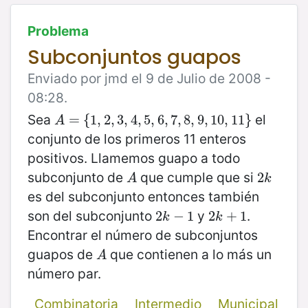
Problema
Subconjuntos guapos
Enviado por jmd el 9 de Julio de 2008 -
08:28.
Sea
el
A
=
=
{
1
,
{
2
1
,
3
,
2
,
4
,
,
3
5
,
,
6
4
,
,
7
5
,
8
,
6
,
9
,
7
,
10
,
8
,
11
,
9
}
,
10
,
11
}
A
conjunto de los primeros 11 enteros
positivos. Llamemos guapo a todo
subconjunto de
que cumple que si
A
2
2
k
A
k
es del subconjunto entonces también
son del subconjunto
y
.
2
2
k
−
−
1
1
2
2
k
+
+
1
1
k
k
Encontrar el número de subconjuntos
guapos de
que contienen a lo más un
A
A
número par.
Combinatoria
Intermedio
Municipal