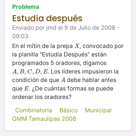
Problema
Estudia después
Enviado por jmd el 9 de Julio de 2008 -
09:03.
En el mítin de la prepa
, convocado por
X
X
la planilla “Estudia Después” están
programados 5 oradores, digamos
. Los líderes impusieron la
A
,
,
B
,
C
,
,
D
,
,
E
,
A
B
C
D
E
condición de que
debe hablar antes
A
A
que
. ¿De cuántas formas se puede
E
E
ordenar los oradores?
Combinatoria
Básico
Municipal
OMM Tamaulipas 2008