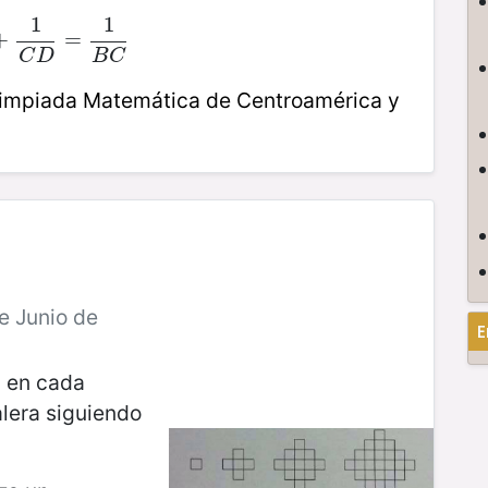
1
1
B
+
+
1
C
D
=
=
1
B
C
C
D
B
C
limpiada Matemática de Centroamérica y
e Junio de
E
a en cada
alera siguiendo