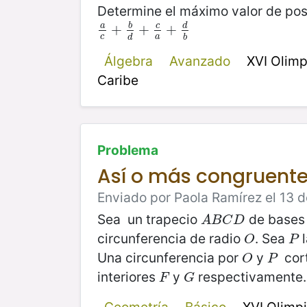
Determine el máximo valor de pos
a
b
c
d
a
c
+
+
b
d
+
+
c
a
+
+
d
b
c
a
d
b
Álgebra
Avanzado
XVI Olimp
Caribe
Problema
Así o más congruent
Enviado por Paola Ramírez el 13 d
Sea un trapecio
de base
A
B
C
D
A
B
C
D
circunferencia de radio
. Sea
l
O
P
O
P
Una circunferencia por
y
cort
O
P
O
P
interiores
y
respectivamente.
F
G
F
G
Geometría
Básico
XVI Olimp