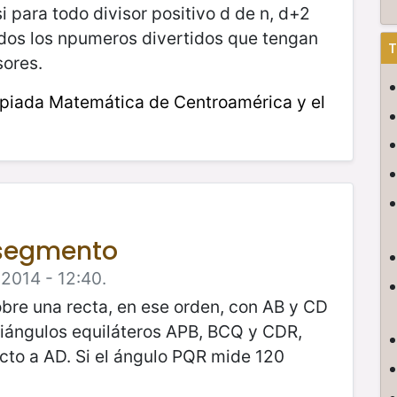
si para todo divisor positivo d de n, d+2
dos los npumeros divertidos que tengan
T
sores.
piada Matemática de Centroamérica y el
 segmento
 2014 - 12:40.
obre una recta, en ese orden, con AB y CD
iángulos equiláteros APB, BCQ y CDR,
cto a AD. Si el ángulo PQR mide 120