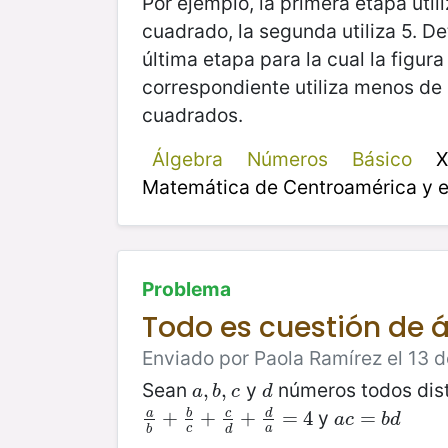
Por ejemplo, la primera etapa util
cuadrado, la segunda utiliza 5. De
última etapa para la cual la figura
correspondiente utiliza menos de
cuadrados.
Álgebra
Números
Básico
X
Matemática de Centroamérica y e
Problema
Todo es cuestión de 
Enviado por Paola Ramírez el 13 d
Sean
y
números todos disti
a
,
,
b
,
,
c
d
a
b
c
d
y
a
b
c
d
a
b
+
+
b
c
+
+
c
d
+
+
d
a
=
=
4
4
a
c
=
=
b
d
a
c
b
d
c
a
b
d