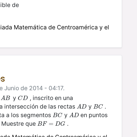
ible de
iada Matemática de Centroamérica y el
es
e Junio de 2014 - 04:17.
s
y
, inscrito en una
A
B
C
D
A
B
C
D
a intersección de las rectas
y
.
A
D
B
C
A
D
B
C
a a los segmentos
y
en puntos
B
C
A
D
B
C
A
D
 Muestre que
.
B
F
=
D
=
G
B
F
D
G
iada Matemática de Centroamérica y el