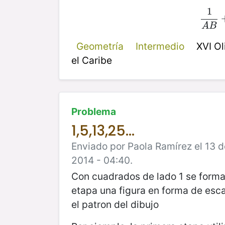
1
1
A
A
B
Geometría
Intermedio
XVI O
el Caribe
Problema
1,5,13,25...
Enviado por Paola Ramírez el 13 d
2014 - 04:40.
Con cuadrados de lado 1 se form
etapa una figura en forma de esc
el patron del dibujo