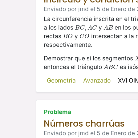
Enviado por jmd el 5 de Enero de 
La circunferencia inscrita en el tr
a los lados
y
en los p
B
C
,
A
,
C
A
B
B
C
A
C
A
B
rectas
y
intersectan a la 
B
O
C
O
B
O
C
O
respectivamente.
Demostrar que si los segmentos
entonces el triángulo
es isó
A
B
C
A
B
C
Geometría
Avanzado
XVI OI
Problema
Números charrúas
Enviado por jmd el 5 de Enero de 