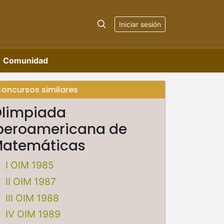
Iniciar sesión
Comunidad
oncursos similares
limpiada
beroamericana de
atemáticas
I OIM 1985
II OIM 1987
III OIM 1988
IV OIM 1989