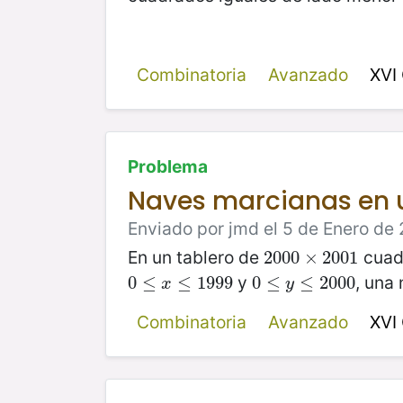
Combinatoria
Avanzado
XVI
Problema
Naves marcianas en 
Enviado por jmd el 5 de Enero de 
En un tablero de
cuad
2000
2000
×
×
2001
2001
y
, una
0
0
≤
≤
x
≤
1999
≤
1999
0
0
≤
≤
y
≤
2000
≤
2000
x
y
Combinatoria
Avanzado
XVI