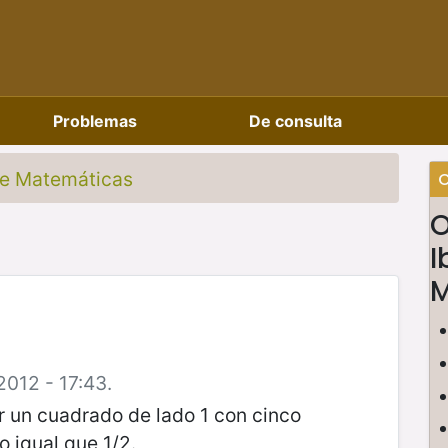
Problemas
De consulta
de Matemáticas
C
O
I
M
2012 - 17:43.
r un cuadrado de lado 1 con cinco
 igual que 1/2.