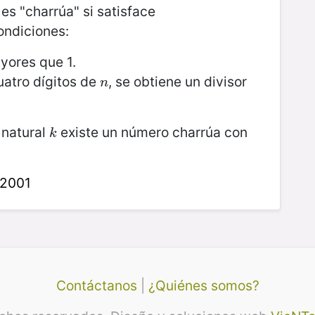
es "charrúa" si satisface
ondiciones:
yores que 1.
uatro dígitos de
, se obtiene un divisor
n
n
 natural
existe un número charrúa con
k
k
 2001
Contáctanos
|
¿Quiénes somos?