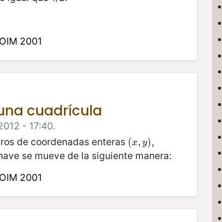
 OIM 2001
una cuadrícula
2012 - 17:40.
ros de coordenadas enteras
,
(
(
x
,
,
y
)
)
x
y
 nave se mueve de la siguiente manera:
 OIM 2001