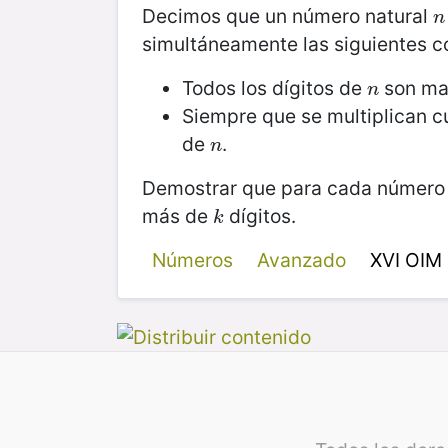
Decimos que un número natural
n
n
simultáneamente las siguientes c
Todos los dígitos de
son ma
n
n
Siempre que se multiplican c
de
.
n
n
Demostrar que para cada número
más de
dígitos.
k
k
Números
Avanzado
XVI OIM