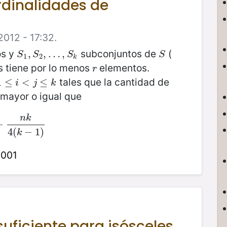
dinalidades de
2012 - 17:32.
os y
subconjuntos de
(
S
1
,
,
S
2
,
,
…
…
,
S
k
,
S
S
S
S
S
1
2
k
os tiene por lo menos
elementos.
r
r
tales que la cantidad de
1
1
≤
≤
i
<
j
≤
<
k
≤
i
j
k
mayor o igual que
n
k
−
−
n
k
4
(
k
−
1
)
4
(
−
1
)
k
2001
suficiente para isósceles