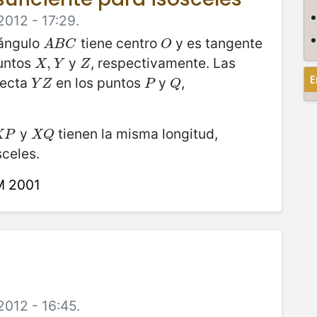
2012 - 17:29.
iángulo
tiene centro
y es tangente
A
B
C
O
A
B
C
O
untos
y
, respectivamente. Las
X
,
Y
,
Z
X
Y
Z
E
recta
en los puntos
y
,
Y
Z
P
Q
Y
Z
P
Q
y
tienen la misma longitud,
X
P
X
Q
X
P
X
Q
sceles.
M 2001
2012 - 16:45.