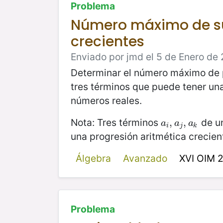
Problema
Número máximo de su
crecientes
Enviado por jmd el 5 de Enero de 
Determinar el número máximo de p
tres términos que puede tener un
números reales.
Nota: Tres términos
de un
a
i
,
,
a
j
,
a
,
k
a
a
a
i
j
k
una progresión aritmética crecien
Álgebra
Avanzado
XVI OIM 
Problema