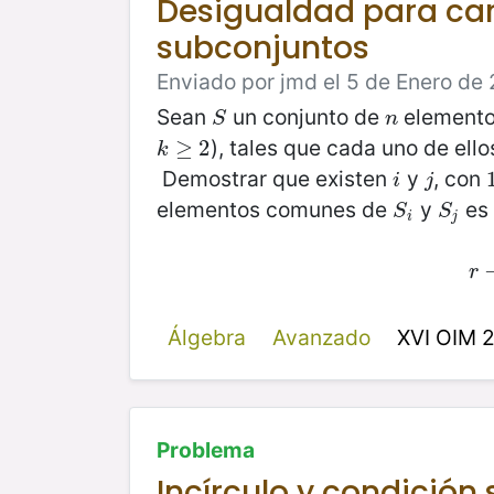
Desigualdad para car
subconjuntos
Enviado por jmd el 5 de Enero de 
Sean
un conjunto de
element
S
n
S
n
), tales que cada uno de ell
k
≥
≥
2
2
k
Demostrar que existen
y
, con
i
j
i
j
elementos comunes de
y
es 
S
i
S
j
S
S
i
j
r
r
Álgebra
Avanzado
XVI OIM 
Problema
Incírculo y condición 