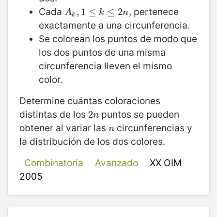
Cada
, pertenece
A
k
,
,
1
1
≤
k
≤
≤
2
n
≤
2
A
k
n
k
exactamente a una circunferencia.
Se colorean los puntos de modo que
los dos puntos de una misma
circunferencia lleven el mismo
color.
Determine cuántas coloraciones
distintas de los
puntos se pueden
2
2
n
n
obtener al variar las
circunferencias y
n
n
la distribución de los dos colores.
Combinatoria
Avanzado
XX OIM
2005