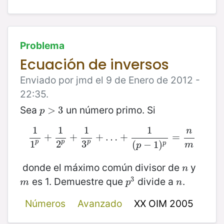
Problema
Ecuación de inversos
Enviado por jmd el 9 de Enero de 2012 -
22:35.
Sea
un número primo. Si
p
>
>
3
3
p
1
1
1
1
n
1
+
1
p
+
1
2
+
p
+
1
3
+
p
+
…
…
+
+
1
(
p
−
1
)
p
=
n
=
m
p
p
p
1
2
3
(
−
1
)
p
m
p
donde el máximo común divisor de
y
n
n
3
es 1. Demuestre que
divide a
.
m
p
3
n
m
p
n
Números
Avanzado
XX OIM 2005