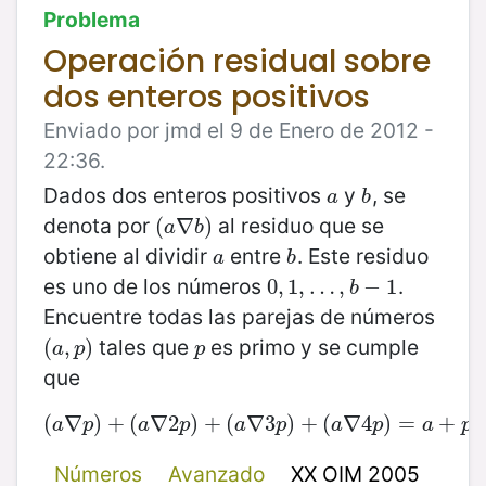
Problema
Operación residual sobre
dos enteros positivos
Enviado por jmd el 9 de Enero de 2012 -
22:36.
Dados dos enteros positivos
y
, se
a
b
a
b
denota por
al residuo que se
(
(
a
∇
∇
b
)
)
a
b
obtiene al dividir
entre
. Este residuo
a
b
a
b
es uno de los números
.
0
0
,
,
1
1
,
…
,
…
,
b
−
,
1
−
1
b
Encuentre todas las parejas de números
tales que
es primo y se cumple
(
(
a
,
,
p
)
)
p
a
p
p
que
(
∇
(
a
)
∇
+
p
)
(
+
∇
(
a
2
∇
2
)
p
+
)
+
(
(
a
∇
∇
3
3
p
)
)
+
+
(
a
(
∇
∇
4
p
4
)
=
)
a
=
+
p
.
+
.
a
p
a
p
a
p
a
p
a
p
Números
Avanzado
XX OIM 2005