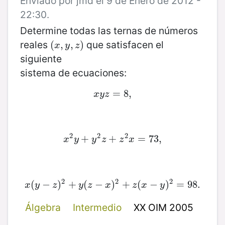
Enviado por jmd el 9 de Enero de 2012 -
22:30.
Determine todas las ternas de números
reales
que satisfacen el
(
(
x
,
,
y
,
z
,
)
)
x
y
z
siguiente
sistema de ecuaciones:
x
y
z
=
=
8
8
,
,
x
y
z
2
2
2
x
2
+
y
+
y
2
z
+
+
z
2
x
=
=
73
73
,
,
x
y
y
z
z
x
2
2
2
(
−
x
(
y
−
)
z
+
)
2
+
(
y
(
z
−
−
x
)
)
2
+
+
z
(
x
(
−
y
−
)
2
=
)
98.
=
98.
x
y
z
y
z
x
z
x
y
Álgebra
Intermedio
XX OIM 2005