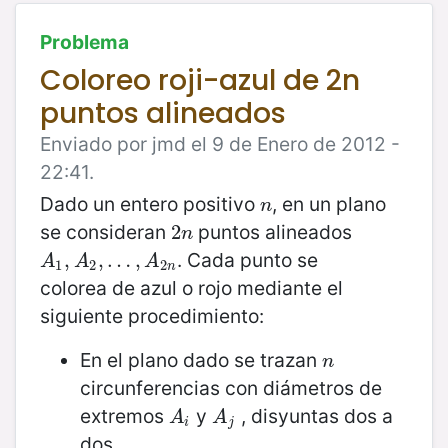
Problema
Coloreo roji-azul de 2n
puntos alineados
Enviado por jmd el 9 de Enero de 2012 -
22:41.
Dado un entero positivo
, en un plano
n
n
se consideran
puntos alineados
2
2
n
n
. Cada punto se
A
1
,
,
A
2
,
…
,
…
,
A
2
,
n
A
A
A
1
2
2
n
colorea de azul o rojo mediante el
siguiente procedimiento:
En el plano dado se trazan
n
n
circunferencias con diámetros de
extremos
y
, disyuntas dos a
A
i
A
j
A
A
i
j
dos.