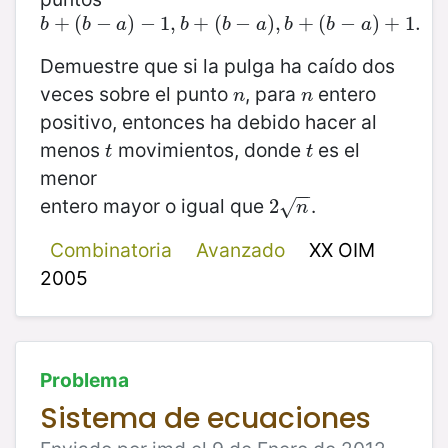
b
+
+
(
b
(
−
−
a
)
−
)
1
,
−
b
+
1
(
,
b
−
+
a
)
(
,
b
+
−
(
b
−
)
,
a
)
+
+
1.
(
−
)
+
1.
b
b
a
b
b
a
b
b
a
Demuestre que si la pulga ha caído dos
veces sobre el punto
, para
entero
n
n
n
n
positivo, entonces ha debido hacer al
menos
movimientos, donde
es el
t
t
t
t
menor
−
−
entero mayor o igual que
.
2
2
n
√
n
Combinatoria
Avanzado
XX OIM
2005
Problema
Sistema de ecuaciones