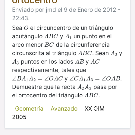
ortocentro
Enviado por jmd el 9 de Enero de 2012 -
22:43.
Sea
el circuncentro de un triángulo
O
O
acutángulo
y
un punto en el
A
B
C
A
1
A
B
C
A
1
arco menor
de la circunferencia
B
C
B
C
circunscrita al triángulo
. Sean
y
A
B
C
A
2
A
B
C
A
2
puntos en los lados
y
A
3
A
B
A
C
A
A
B
A
C
3
respectivamente, tales que
y
.
∠
∠
B
A
1
A
2
=
=
∠
O
∠
A
C
∠
∠
C
A
1
A
3
=
=
∠
∠
O
A
B
B
A
A
O
A
C
C
A
A
O
A
B
1
2
1
3
Demuestre que la recta
pasa por
A
2
A
3
A
A
2
3
el ortocentro del triángulo
.
A
B
C
A
B
C
Geometría
Avanzado
XX OIM
2005