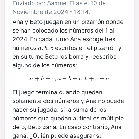
Enviado por Samuel Elias el 10 de
Noviembre de 2024 - 18:14.
Ana y Beto juegan en un pizarrón donde
se han colocado los números del 1 al
2024. En cada turno Ana escoge tres
números
escritos en el pizarrón y
a
,
,
b
,
,
c
a
b
c
en su turno Beto los borra y reescribe
alguno de los números:
+
a
+
−
b
−
,
c
,
a
−
−
b
+
+
c
,
b
,
+
c
+
−
a
−
a
b
c
a
b
c
b
c
a
El juego termina cuando quedan
solamente dos números y Ana no puede
hacer su jugada. si la suma de los
números que quedan al final es múltiplo
de 3, Beto gana. En caso contrario, Ana
gana. ¿Quién puede asegurar su