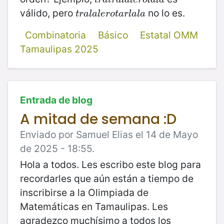
válido, pero
no lo es.
t
r
a
l
a
l
e
r
o
t
a
r
l
a
l
a
t
r
a
l
a
l
e
r
o
t
a
r
l
a
l
a
Combinatoria
Básico
Estatal OMM
Tamaulipas 2025
Entrada de blog
A mitad de semana :D
Enviado por Samuel Elias el 14 de Mayo
de 2025 - 18:55.
Hola a todos. Les escribo este blog para
recordarles que aún están a tiempo de
inscribirse a la Olimpiada de
Matemáticas en Tamaulipas. Les
agradezco muchísimo a todos los