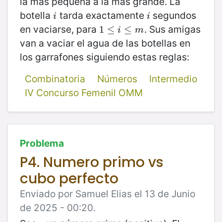
la más pequeña a la más grande. La
botella
tarda exactamente
segundos
i
i
i
i
en vaciarse, para
. Sus amigas
1
1
≤
≤
i
≤
m
≤
i
m
van a vaciar el agua de las botellas en
los garrafones siguiendo estas reglas:
Combinatoria
Números
Intermedio
IV Concurso Femenil OMM
Problema
P4. Numero primo vs
cubo perfecto
Enviado por Samuel Elias el 13 de Junio
de 2025 - 00:20.