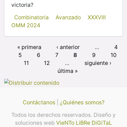
victoria?
Combinatoria
Avanzado
XXXVIII
OMM 2024
« primera
‹ anterior
…
4
5
6
7
8
9
10
11
12
…
siguiente ›
última »
Contáctanos
|
¿Quiénes somos?
Todos los derechos reservados. Diseño y
soluciones web
VieNTo LiBRe DiGiTaL