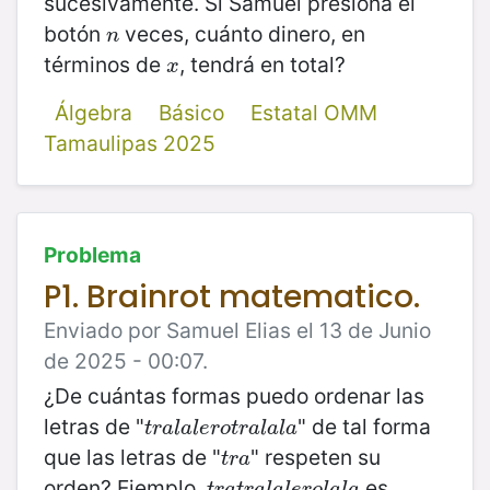
sucesivamente. Si Samuel presiona el
botón
veces, cuánto dinero, en
n
n
términos de
, tendrá en total?
x
x
Álgebra
Básico
Estatal OMM
Tamaulipas 2025
Problema
P1. Brainrot matematico.
Enviado por Samuel Elias el 13 de Junio
de 2025 - 00:07.
¿De cuántas formas puedo ordenar las
letras de "
" de tal forma
t
r
a
l
a
l
e
r
o
t
r
a
l
a
l
a
t
r
a
l
a
l
e
r
o
t
r
a
l
a
l
a
que las letras de "
" respeten su
t
r
a
t
r
a
orden? Ejemplo,
es
t
r
a
t
r
a
l
a
l
e
r
o
l
a
l
a
t
r
a
t
r
a
l
a
l
e
r
o
l
a
l
a