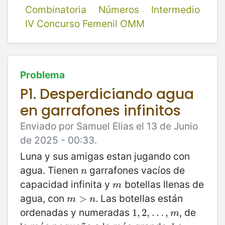
Combinatoria
Números
Intermedio
IV Concurso Femenil OMM
Problema
P1. Desperdiciando agua
en garrafones infinitos
Enviado por Samuel Elias el 13 de Junio
de 2025 - 00:33.
Luna y sus amigas estan jugando con
agua. Tienen
garrafones vacíos de
n
n
capacidad infinita y
botellas llenas de
m
m
agua, con
. Las botellas están
m
>
>
n
m
n
ordenadas y numeradas
, de
1
1
,
,
2
2
,
,
…
…
,
m
,
m