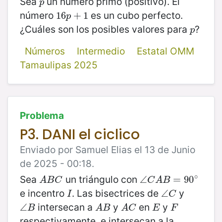
Sea
un número primo (positivo). El
p
p
número
es un cubo perfecto.
16
16
p
+
+
1
1
p
¿Cuáles son los posibles valores para
?
p
p
Números
Intermedio
Estatal OMM
Tamaulipas 2025
Problema
P3. DANI el ciclico
Enviado por Samuel Elias el 13 de Junio
de 2025 - 00:18.
∘
Sea
un triángulo con
A
B
C
∠
∠
C
A
B
=
=
90
90
∘
A
B
C
C
A
B
e incentro
. Las bisectrices de
y
I
∠
∠
C
I
C
intersecan a
y
en
y
∠
∠
B
A
B
A
C
E
F
B
A
B
A
C
E
F
respectivamente, e intersecan a la