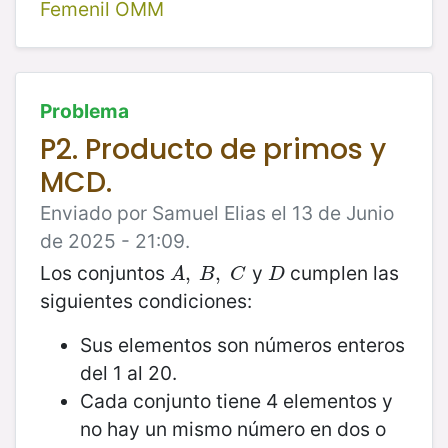
Femenil OMM
Problema
P2. Producto de primos y
MCD.
Enviado por Samuel Elias el 13 de Junio
de 2025 - 21:09.
Los conjuntos
y
cumplen las
A
,
,
B
,
C
,
D
A
B
C
D
siguientes condiciones:
Sus elementos son números enteros
del 1 al 20.
Cada conjunto tiene 4 elementos y
no hay un mismo número en dos o