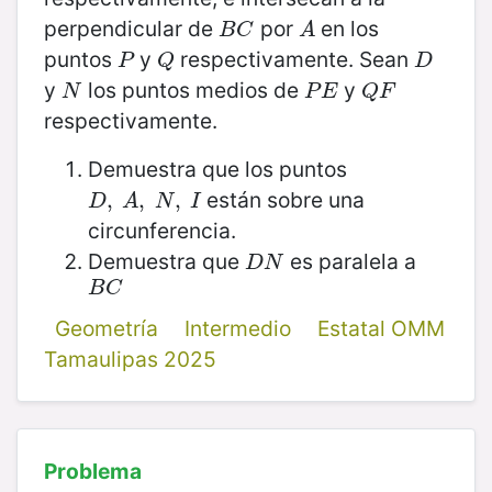
perpendicular de
por
en los
B
C
A
B
C
A
puntos
y
respectivamente. Sean
P
Q
D
P
Q
D
y
los puntos medios de
y
N
P
E
Q
F
N
P
E
Q
F
respectivamente.
Demuestra que los puntos
están sobre una
D
,
,
A
,
N
,
,
I
,
D
A
N
I
circunferencia.
Demuestra que
es paralela a
D
N
D
N
B
C
B
C
Geometría
Intermedio
Estatal OMM
Tamaulipas 2025
Problema