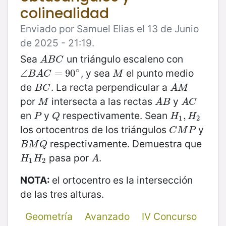
colinealidad
Enviado por Samuel Elias el 13 de Junio
de 2025 - 21:19.
Sea
un triángulo escaleno con
A
B
C
A
B
C
∘
, y sea
el punto medio
∠
∠
B
A
C
=
=
90
90
∘
M
B
A
C
M
de
. La recta perpendicular a
B
C
A
M
B
C
A
M
por
intersecta a las rectas
y
M
A
B
A
C
M
A
B
A
C
en
y
respectivamente. Sean
P
Q
H
1
,
,
H
2
P
Q
H
H
1
2
los ortocentros de los triángulos
y
C
M
P
C
M
P
respectivamente. Demuestra que
B
M
Q
B
M
Q
pasa por
.
H
1
H
2
A
H
H
A
1
2
NOTA:
el ortocentro es la intersección
de las tres alturas.
Geometría
Avanzado
IV Concurso