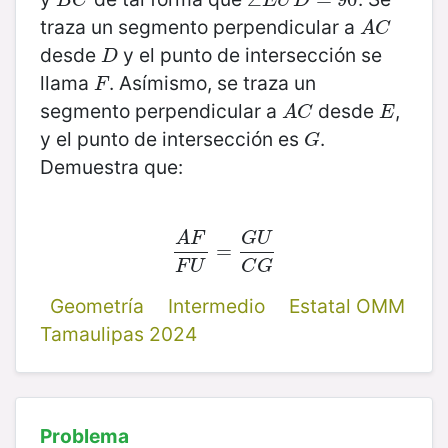
B
C
E
U
D
traza un segmento perpendicular a
A
C
A
C
desde
y el punto de intersección se
D
D
llama
. Asímismo, se traza un
F
F
segmento perpendicular a
desde
,
A
C
E
A
C
E
y el punto de intersección es
.
G
G
Demuestra que:
A
F
G
U
A
F
F
U
=
=
G
U
C
G
F
U
C
G
Geometría
Intermedio
Estatal OMM
Tamaulipas 2024
Problema