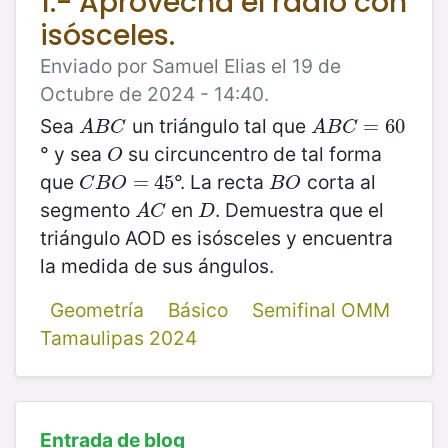
1.- Aprovecha el radio con
isósceles.
Enviado por Samuel Elias el 19 de
Octubre de 2024 - 14:40.
Sea
un triángulo tal que
A
B
C
A
B
C
=
60
=
60
A
B
C
A
B
C
° y sea
su circuncentro de tal forma
O
O
que
°. La recta
corta al
C
B
O
=
=
45
45
B
O
C
B
O
B
O
segmento
en
. Demuestra que el
A
C
D
A
C
D
triángulo AOD es isósceles y encuentra
la medida de sus ángulos.
Geometría
Básico
Semifinal OMM
Tamaulipas 2024
Entrada de blog