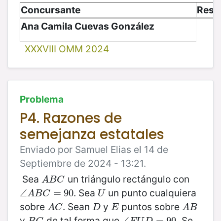
Concursante
Resu
Ana Camila Cuevas González
XXXVIII OMM 2024
Problema
P4. Razones de
semejanza estatales
Enviado por Samuel Elias el 14 de
Septiembre de 2024 - 13:21.
Sea
un triángulo rectángulo con
A
B
C
A
B
C
. Sea
un punto cualquiera
∠
∠
A
B
C
=
=
90
90
U
A
B
C
U
sobre
. Sean
y
puntos sobre
A
C
D
E
A
B
A
C
D
E
A
B
y
de tal forma que
. Se
B
C
∠
∠
E
U
D
=
=
90
90