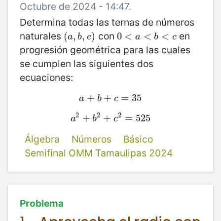
Octubre de 2024 - 14:47.
Determina todas las ternas de números
naturales
con
en
(
(
a
,
,
b
,
,
c
)
)
0
0
<
<
a
<
b
<
<
c
<
a
b
c
a
b
c
progresión geométrica para las cuales
se cumplen las siguientes dos
ecuaciones:
a
+
+
b
+
+
c
=
=
35
35
a
b
c
2
2
2
a
2
+
+
b
2
+
+
c
2
=
=
525
525
a
b
c
Álgebra
Números
Básico
Semifinal OMM Tamaulipas 2024
Problema