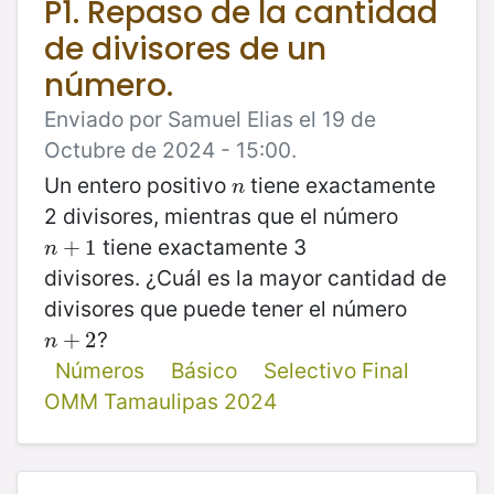
P1. Repaso de la cantidad
de divisores de un
número.
Enviado por Samuel Elias el 19 de
Octubre de 2024 - 15:00.
Un entero positivo
tiene exactamente
n
n
2 divisores, mientras que el número
tiene exactamente 3
n
+
+
1
1
n
divisores. ¿Cuál es la mayor cantidad de
divisores que puede tener el número
?
n
+
+
2
2
n
Números
Básico
Selectivo Final
OMM Tamaulipas 2024