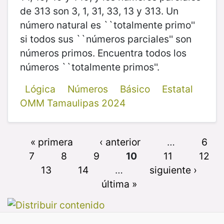
de 313 son 3, 1, 31, 33, 13 y 313. Un
número natural es ``totalmente primo''
si todos sus ``números parciales'' son
números primos. Encuentra todos los
números ``totalmente primos''.
Lógica
Números
Básico
Estatal
OMM Tamaulipas 2024
« primera
‹ anterior
…
6
7
8
9
10
11
12
13
14
…
siguiente ›
última »