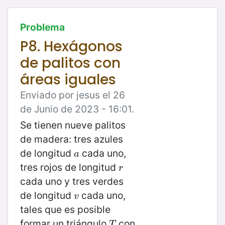
Problema
P8. Hexágonos
de palitos con
áreas iguales
Enviado por jesus el 26
de Junio de 2023 - 16:01.
Se tienen nueve palitos
de madera: tres azules
de longitud
cada uno,
a
a
tres rojos de longitud
r
r
cada uno y tres verdes
de longitud
cada uno,
v
v
tales que es posible
formar un triángulo
con
T
T