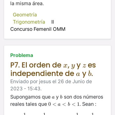
la misma área.
Geometría
Trigonometría
II
Concurso Femenil OMM
Problema
P7. El orden de
,
y
es
x
y
z
x
y
z
independiente de
y
.
a
b
a
b
Enviado por jesus el 26 de Junio de
2023 - 15:43.
Supongamos que
y
son dos números
a
b
a
b
reales tales que
. Sean :
0
0
<
<
a
<
b
<
<
1
<
1
a
b
1
1
1
1