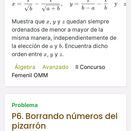
=
−
x
=
1
b
−
,
1
a
+
b
=
,
y
=
1
b
−
a
−
−
1
b
y
z
=
y
1
b
−
a
x
y
z
−
−
−
−
−
√
√
+
b
a
b
a
b
b
Muestra que
,
y
quedan siempre
x
y
z
x
y
z
ordenados de menor a mayor de la
misma manera, independientemente de
la elección de
y
. Encuentra dicho
a
b
a
b
orden entre
,
y
.
x
y
z
x
y
z
Álgebra
Avanzado
II Concurso
Femenil OMM
Problema
P6. Borrando números del
pizarrón