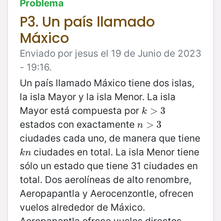
Problema
P3. Un país llamado
Máxico
Enviado por jesus el 19 de Junio de 2023
- 19:16.
Un país llamado Máxico tiene dos islas,
la isla Mayor y la isla Menor. La isla
Mayor está compuesta por
k
>
>
3
3
k
estados con exactamente
n
>
>
3
3
n
ciudades cada uno, de manera que tiene
ciudades en total. La isla Menor tiene
k
n
k
n
sólo un estado que tiene 31 ciudades en
total. Dos aerolíneas de alto renombre,
Aeropapantla y Aerocenzontle, ofrecen
vuelos alrededor de Máxico.