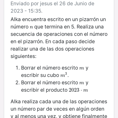
Enviado por jesus el 26 de Junio de
2023 - 15:35.
Alka encuentra escrito en un pizarrón un
número
que termina en 5. Realiza una
n
n
secuencia de operaciones con el número
en el pizarrón. En cada paso decide
realizar una de las dos operaciones
siguientes:
Borrar el número escrito
y
m
m
3
escribir su cubo
.
m
3
m
Borrar el número escrito
y
m
m
escribir el producto
2023
2023
⋅
⋅
m
m
Alka realiza cada una de las operaciones
un número par de veces en algún orden
y al menos una vez, y obtiene finalmente