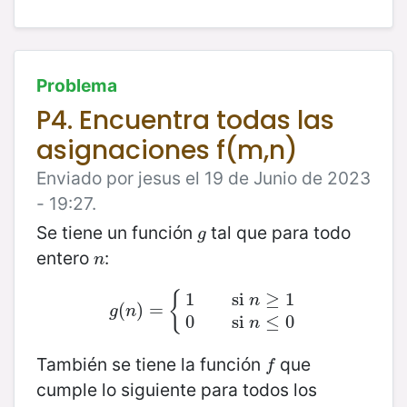
Problema
P4. Encuentra todas las
asignaciones f(m,n)
Enviado por jesus el 19 de Junio de 2023
- 19:27.
Se tiene un función
tal que para todo
g
g
entero
:
n
n
{
1
si
≥
1
n
(
g
(
n
)
)
=
=
{
1
si
n
≥
1
0
si
n
≤
0
g
n
0
si
≤
0
n
También se tiene la función
que
f
f
cumple lo siguiente para todos los