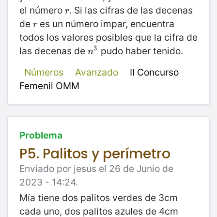
el número
. Si las cifras de las decenas
r
r
de
es un número impar, encuentra
r
r
todos los valores posibles que la cifra de
3
las decenas de
pudo haber tenido.
n
3
n
Números
Avanzado
II Concurso
Femenil OMM
Problema
P5. Palitos y perímetro
Enviado por jesus el 26 de Junio de
2023 - 14:24.
Mía tiene dos palitos verdes de 3cm
cada uno, dos palitos azules de 4cm