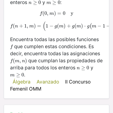
enteros
y
:
n
≥
≥
0
0
m
≥
≥
0
0
n
m
(
0
f
(
,
0
,
m
)
)
=
=
0
0
y
y
f
m
(
(
+
1
,
f
(
)
n
+
=
1
,
m
1
)
−
=
(
1
−
(
g
(
)
m
+
)
+
g
(
(
m
)
)
⋅
⋅
g
(
m
−
−
1
−
1
f
−
(
n
,
(
f
n
m
g
m
g
m
g
m
Encuentra todas las posibles funciones
que cumplen estas condiciones. Es
f
f
decir, encuentra todas las asignaciones
que cumplan las propiedades de
f
(
(
m
,
n
,
)
)
f
m
n
arriba para todos los enteros
y
n
≥
≥
0
0
n
.
m
≥
≥
0
0
m
Álgebra
Avanzado
II Concurso
Femenil OMM