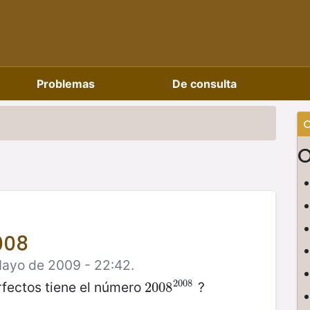
Problemas
De consulta
C
008
Mayo de 2009 - 22:42.
2008
fectos tiene el número
?
2008
2008
2008