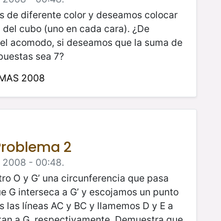
as de diferente color y deseamos colocar
s del cubo (uno en cada cara). ¿De
 el acomodo, si deseamos que la suma de
puestas sea 7?
NMAS 2008
Problema 2
e 2008 - 00:48.
ro O y G’ una circunferencia que pasa
ue G interseca a G’ y escojamos un punto
s las líneas AC y BC y llamemos D y E a
rtan a G, respectivamente. Demuestra que