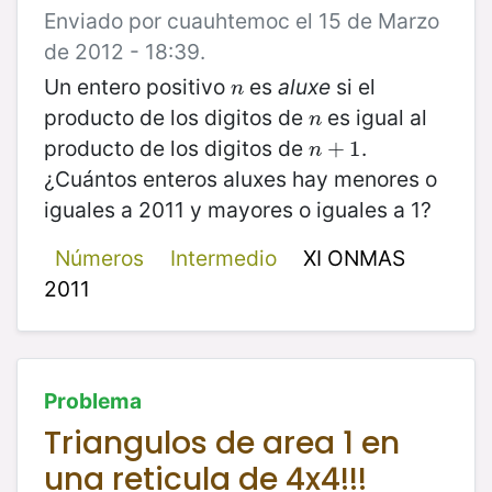
Enviado por cuauhtemoc el 15 de Marzo
de 2012 - 18:39.
Un entero positivo
es
aluxe
si el
n
n
producto de los digitos de
es igual al
n
n
producto de los digitos de
.
n
+
+
1
1
n
¿Cuántos enteros aluxes hay menores o
iguales a 2011 y mayores o iguales a 1?
Números
Intermedio
XI ONMAS
2011
Problema
Triangulos de area 1 en
una reticula de 4x4!!!