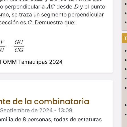
to perpendicular a
desde
y el punto
A
C
D
A
C
D
smo, se traza un segmento perpendicular
rsección es
. Demuestra que:
G
G
T
A
F
G
U
F
F
U
=
=
G
U
C
G
U
C
G
al OMM Tamaulipas 2024
nte de la combinatoria
e Septiembre de 2024 - 13:09.
amilia de 8 personas, todas de estaturas