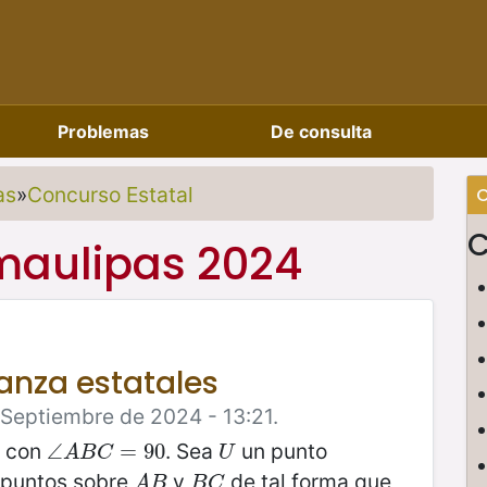
Problemas
De consulta
as
»
Concurso Estatal
C
C
maulipas 2024
anza estatales
 Septiembre de 2024 - 13:21.
o con
. Sea
un punto
∠
∠
A
B
C
=
=
90
90
U
A
B
C
U
puntos sobre
y
de tal forma que
A
B
B
C
A
B
B
C