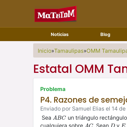
Noticias
Blog
Inicio
»
Tamaulipas
»
OMM Tamaulip
Estatal OMM Ta
Problema
P4. Razones de semej
Enviado por Samuel Elias el 14 de
Sea
un triángulo rectángul
A
B
C
A
B
C
cualquiera sobre
. Sean
y
A
C
D
E
A
C
D
E