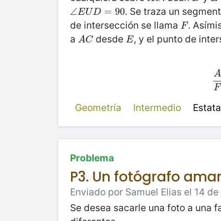
. Se traza un segmen
∠
∠
E
U
D
=
=
90
90
E
U
D
de intersección se llama
. Asími
F
F
a
desde
, y el punto de inte
A
C
E
A
C
E
A
F
Geometría
Intermedio
Estat
Problema
P3. Un fotógrafo ama
Enviado por Samuel Elias el 14 d
Se desea sacarle una foto a una f