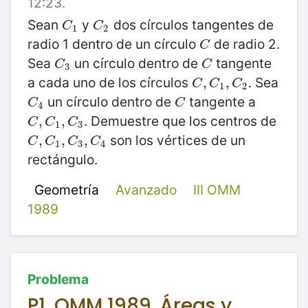
12:23.
Sean
y
dos círculos tangentes de
C
1
C
2
C
C
1
2
radio 1 dentro de un círculo
de radio 2.
C
C
Sea
un círculo dentro de
tangente
C
3
C
C
C
3
a cada uno de los círculos
. Sea
C
,
,
C
1
,
C
,
2
C
C
C
1
2
un círculo dentro de
tangente a
C
4
C
C
C
4
. Demuestre que los centros de
C
,
,
C
1
,
C
,
3
C
C
C
1
3
son los vértices de un
C
,
,
C
1
,
C
,
3
,
C
,
4
C
C
C
C
1
3
4
rectángulo.
Geometría
Avanzado
III OMM
1989
Problema
P1. OMM 1989. Áreas y