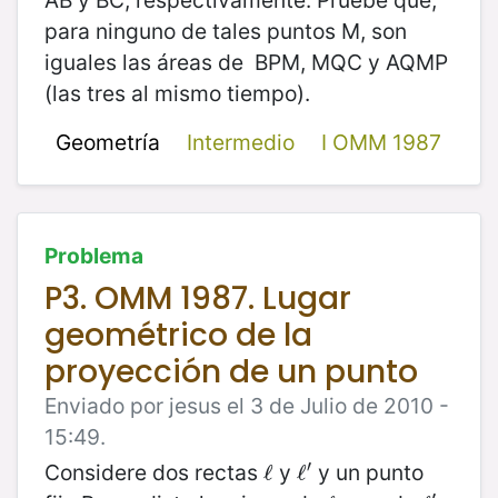
para ninguno de tales puntos M, son
iguales las áreas de BPM, MQC y AQMP
(las tres al mismo tiempo).
Geometría
Intermedio
I OMM 1987
Problema
P3. OMM 1987. Lugar
geométrico de la
proyección de un punto
Enviado por jesus el 3 de Julio de 2010 -
15:49.
′
Considere dos rectas
y
y un punto
ℓ
ℓ
ℓ
ℓ
′
′