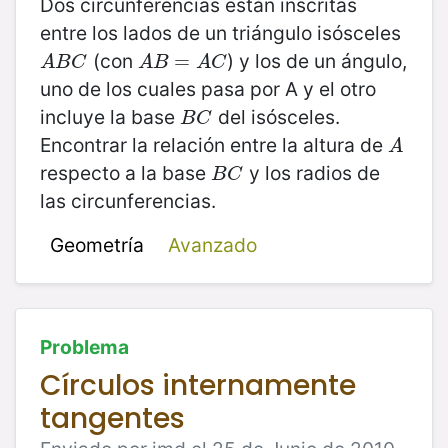
Dos circunferencias están inscritas
entre los lados de un triángulo isósceles
(con
) y los de un ángulo,
A
B
C
A
B
=
=
A
C
A
B
C
A
B
A
C
uno de los cuales pasa por A y el otro
incluye la base
del isósceles.
B
C
B
C
Encontrar la relación entre la altura de
A
A
respecto a la base
y los radios de
B
C
B
C
las circunferencias.
Geometría
Avanzado
Problema
Círculos internamente
tangentes