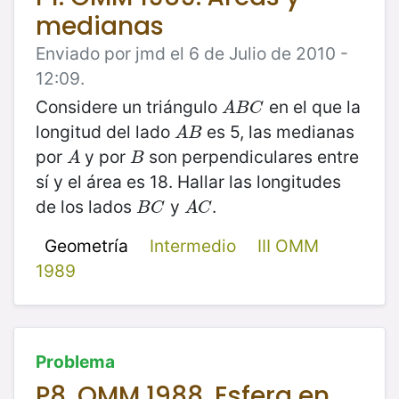
medianas
Enviado por jmd el 6 de Julio de 2010 -
12:09.
Considere un triángulo
en el que la
A
B
C
A
B
C
longitud del lado
es 5, las medianas
A
B
A
B
por
y por
son perpendiculares entre
A
B
A
B
sí y el área es 18. Hallar las longitudes
de los lados
y
.
B
C
A
C
B
C
A
C
Geometría
Intermedio
III OMM
1989
Problema
P8. OMM 1988. Esfera en