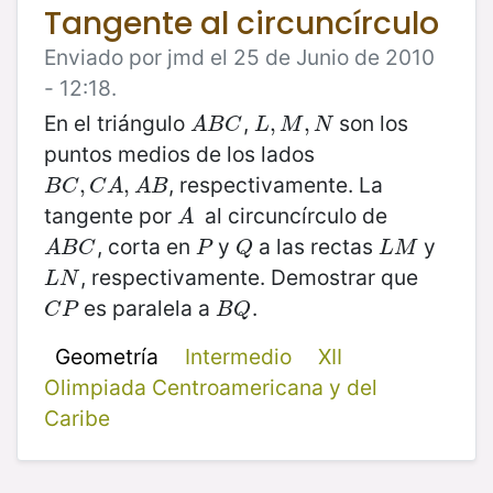
Tangente al circuncírculo
Enviado por jmd el 25 de Junio de 2010
- 12:18.
En el triángulo
,
son los
A
B
C
L
,
,
M
,
N
,
A
B
C
L
M
N
puntos medios de los lados
, respectivamente. La
B
C
,
C
,
A
,
A
,
B
B
C
C
A
A
B
tangente por
al circuncírculo de
A
A
, corta en
y
a las rectas
y
A
B
C
P
Q
L
M
A
B
C
P
Q
L
M
, respectivamente. Demostrar que
L
N
L
N
es paralela a
.
C
P
B
Q
C
P
B
Q
Geometría
Intermedio
XII
Olimpiada Centroamericana y del
Caribe