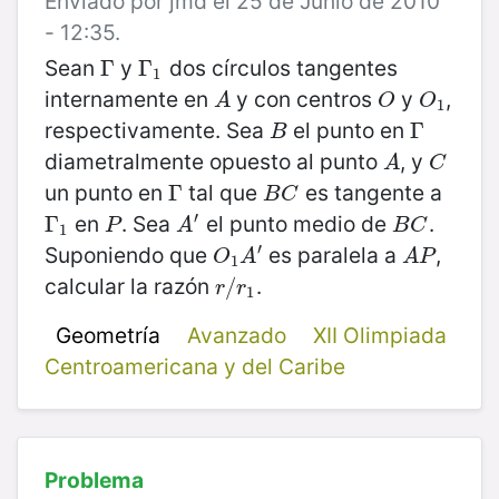
Enviado por jmd el 25 de Junio de 2010
- 12:35.
Sean
y
dos círculos tangentes
Γ
Γ
Γ
Γ
1
1
internamente en
y con centros
y
,
A
O
O
1
A
O
O
1
respectivamente. Sea
el punto en
B
Γ
Γ
B
diametralmente opuesto al punto
, y
A
C
A
C
un punto en
tal que
es tangente a
Γ
Γ
B
C
B
C
′
en
. Sea
el punto medio de
.
Γ
Γ
1
P
A
′
B
C
P
A
B
C
1
′
Suponiendo que
es paralela a
,
O
1
A
′
A
P
O
A
A
P
1
calcular la razón
.
r
/
/
r
1
r
r
1
Geometría
Avanzado
XII Olimpiada
Centroamericana y del Caribe
Problema