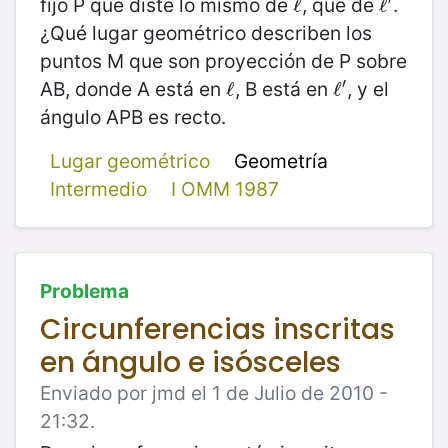
fijo P que diste lo mismo de
, que de
.
ℓ
ℓ
ℓ
ℓ
′
¿Qué lugar geométrico describen los
puntos M que son proyección de P sobre
′
AB, donde A está en
, B está en
, y el
ℓ
ℓ
ℓ
ℓ
′
ángulo APB es recto.
Lugar geométrico
Geometría
Intermedio
I OMM 1987
Problema
Circunferencias inscritas
en ángulo e isósceles
Enviado por jmd el 1 de Julio de 2010 -
21:32.