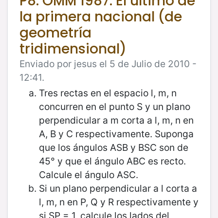
P8. OMM 1987. El último de
la primera nacional (de
geometría
tridimensional)
Enviado por jesus el 5 de Julio de 2010 -
12:41.
Tres rectas en el espacio l, m, n
concurren en el punto S y un plano
perpendicular a m corta a l, m, n en
A, B y C respectivamente. Suponga
que los ángulos ASB y BSC son de
45° y que el ángulo ABC es recto.
Calcule el ángulo ASC.
Si un plano perpendicular a l corta a
l, m, n en P, Q y R respectivamente y
si SP = 1, calcule los lados del