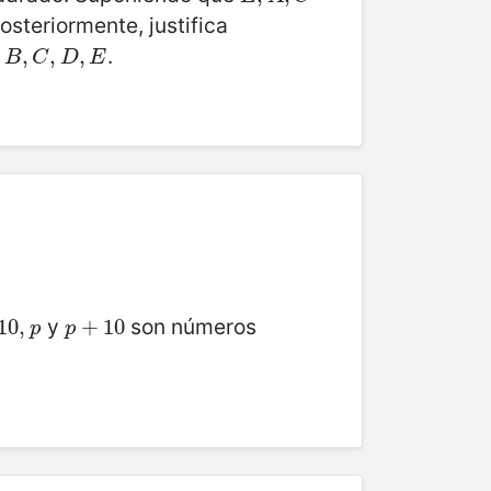
Posteriormente, justifica
s
.
B
,
,
C
,
D
,
,
E
,
B
C
D
E
y
son números
0
10
,
p
,
p
+
+
10
10
p
p