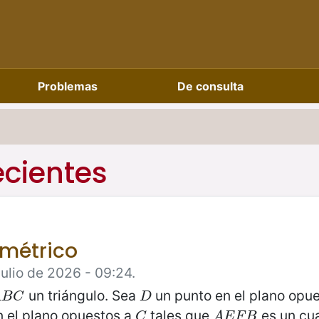
Problemas
De consulta
ecientes
métrico
Julio de 2026 - 09:24.
un triángulo. Sea
un punto en el plano opu
B
C
D
A
B
C
D
 el plano opuestos a
tales que
es un cu
C
A
E
F
B
C
A
E
F
B