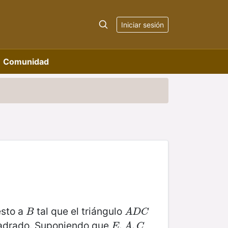
Iniciar sesión
Comunidad
esto a
tal que el triángulo
B
A
D
C
B
A
D
C
adrado. Suponiendo que
E
,
,
A
,
C
,
E
A
C