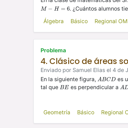
En la clase de matemáticas del Sr
. ¿Cuántos alumnos tie
M
−
−
H
=
6
=
6
M
H
Álgebra
Básico
Regional OM
Problema
4. Clásico de áreas 
Enviado por Samuel Elias el 4 de J
En la siguiente figura,
es u
A
B
C
D
A
B
C
D
tal que
es perpendicular a
B
E
A
D
B
E
A
Geometría
Básico
Regional