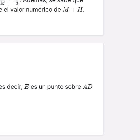
. Además, se sabe que
H
M
=
=
2
3
3
M
le el valor numérico de
.
M
+
+
H
M
H
es decir,
es un punto sobre
E
A
D
E
A
D