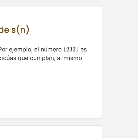
 de s(n)
 Por ejemplo, el número
es
12321
12321
apicúas que cumplan, al mismo