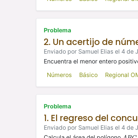
Problema
2. Un acertijo de núm
Enviado por Samuel Elias el 4 de 
Encuentra el menor entero positi
Números
Básico
Regional O
Problema
1. El regreso del conc
Enviado por Samuel Elias el 4 de 
Calcula el área del polígono
A
B
C
A
B
C