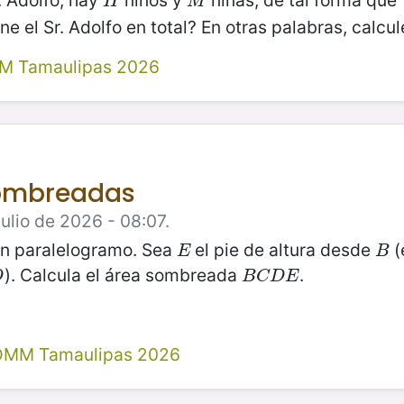
. Adolfo, hay
niños y
niñas, de tal forma que
H
M
H
M
ne el Sr. Adolfo en total? En otras palabras, calcu
M Tamaulipas 2026
sombreadas
ulio de 2026 - 08:07.
n paralelogramo. Sea
el pie de altura desde
(
E
B
E
B
). Calcula el área sombreada
.
B
C
D
E
D
B
C
D
E
 OMM Tamaulipas 2026