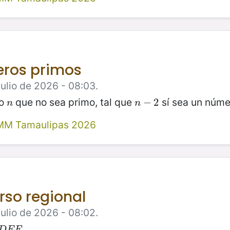
eros primos
Julio de 2026 - 08:03.
vo
que no sea primo, tal que
sí sea un núme
n
n
−
−
2
2
n
n
MM Tamaulipas 2026
urso regional
Julio de 2026 - 08:02.
.
D
E
F
D
E
F