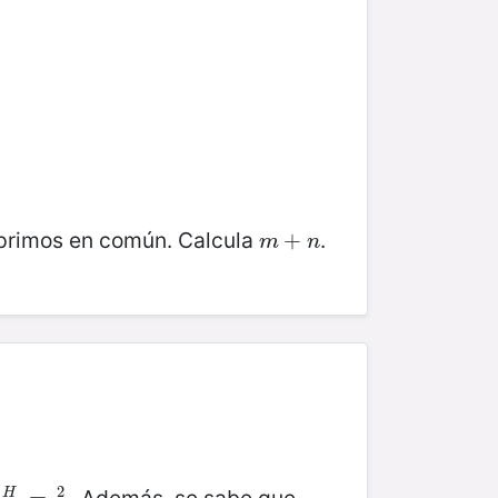
 primos en común. Calcula
.
m
+
+
n
m
n
2
H