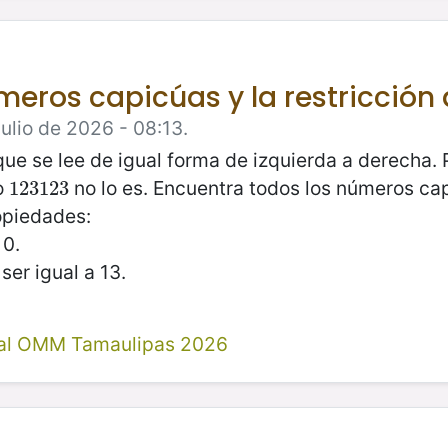
úmeros capicúas y la restricción
ulio de 2026 - 08:13.
ue se lee de igual forma de izquierda a derecha.
ro
no lo es. Encuentra todos los números c
123123
123123
opiedades:
 0.
er igual a 13.
al OMM Tamaulipas 2026