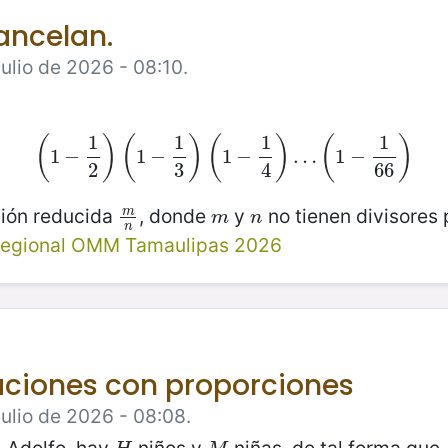
ancelan.
ulio de 2026 - 08:10.
1
1
1
1
(
)
(
)
(
)
(
)
1
−
(
1
−
1
2
1
)
−
(
1
−
1
3
)
(
1
1
−
−
1
4
)
…
(
1
…
−
1
66
1
)
−
2
3
4
66
ión reducida
, donde
y
no tienen divisores
m
m
n
m
n
m
n
n
egional OMM Tamaulipas 2026
aciones con proporciones
Julio de 2026 - 08:08.