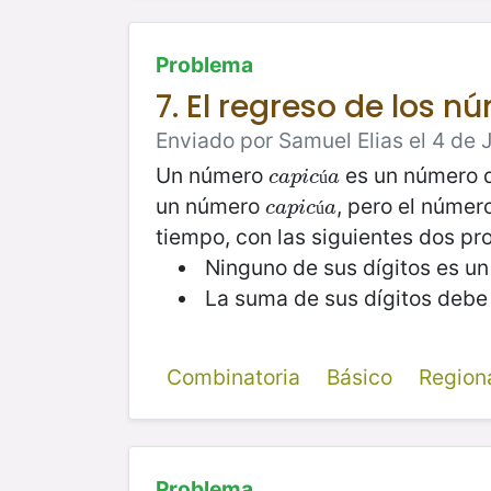
Problema
7. El regreso de los n
Enviado por Samuel Elias el 4 de J
Un número
es un número q
c
a
p
i
c
ú
a
c
a
p
i
c
a
ú
un número
, pero el núme
c
a
p
i
c
ú
a
c
a
p
i
c
a
ú
tiempo, con las siguientes dos pr
Ninguno de sus dígitos es un
La suma de sus dígitos debe s
Combinatoria
Básico
Region
Problema