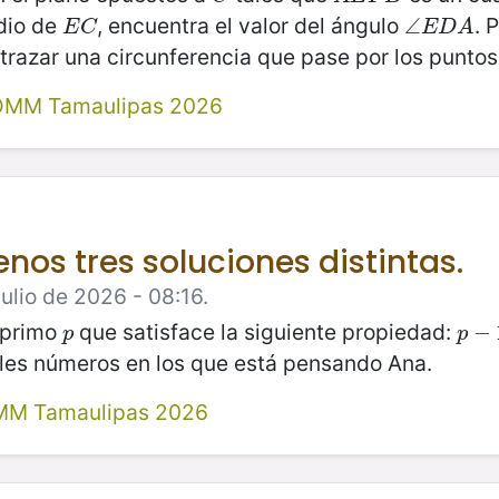
dio de
, encuentra el valor del ángulo
. 
E
C
∠
∠
E
D
A
E
C
E
D
A
 trazar una circunferencia que pase por los punto
 OMM Tamaulipas 2026
nos tres soluciones distintas.
ulio de 2026 - 08:16.
 primo
que satisface la siguiente propiedad:
p
p
−
−
1
p
p
bles números en los que está pensando Ana.
MM Tamaulipas 2026