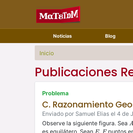
Noticias
Blog
Inicio
Publicaciones R
Problema
C. Razonamiento Geo
Enviado por Samuel Elias el 4 de 
Observe la siguiente figura. Sea
A
es equilátero. Sean
puntos en
E
,
,
F
E
F