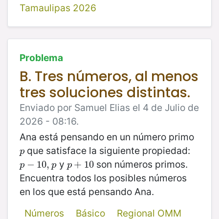
Tamaulipas 2026
Problema
B. Tres números, al menos
tres soluciones distintas.
Enviado por Samuel Elias el 4 de Julio de
2026 - 08:16.
Ana está pensando en un número primo
que satisface la siguiente propiedad:
p
p
y
son números primos.
p
−
−
10
10
,
p
,
p
+
+
10
10
p
p
p
Encuentra todos los posibles números
en los que está pensando Ana.
Números
Básico
Regional OMM