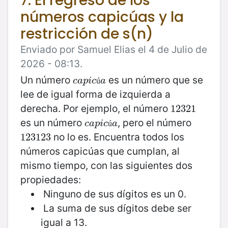
7. El regreso de los
números capicúas y la
restricción de s(n)
Enviado por Samuel Elias el 4 de Julio de
2026 - 08:13.
Un número
es un número que se
c
a
p
i
c
ú
a
c
a
p
i
c
a
ú
lee de igual forma de izquierda a
derecha. Por ejemplo, el número
12321
12321
es un número
, pero el número
c
a
p
i
c
ú
a
c
a
p
i
c
a
ú
no lo es. Encuentra todos los
123123
123123
números capicúas que cumplan, al
mismo tiempo, con las siguientes dos
propiedades:
Ninguno de sus dígitos es un 0.
La suma de sus dígitos debe ser
igual a 13.