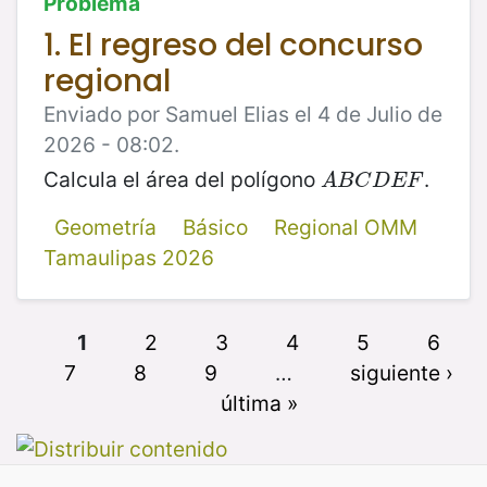
Problema
1. El regreso del concurso
regional
Enviado por Samuel Elias el 4 de Julio de
2026 - 08:02.
Calcula el área del polígono
.
A
B
C
D
E
F
A
B
C
D
E
F
Geometría
Básico
Regional OMM
Tamaulipas 2026
1
2
3
4
5
6
7
8
9
…
siguiente ›
última »