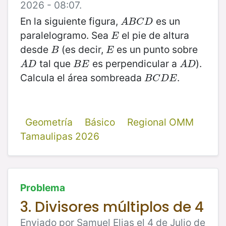
2026 - 08:07.
En la siguiente figura,
es un
A
B
C
D
A
B
C
D
paralelogramo. Sea
el pie de altura
E
E
desde
(es decir,
es un punto sobre
B
E
B
E
tal que
es perpendicular a
).
A
D
B
E
A
D
A
D
B
E
A
D
Calcula el área sombreada
.
B
C
D
E
B
C
D
E
Geometría
Básico
Regional OMM
Tamaulipas 2026
Problema
3. Divisores múltiplos de 4
Enviado por Samuel Elias el 4 de Julio de