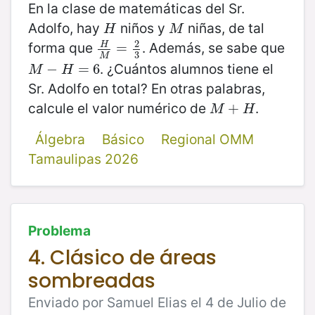
En la clase de matemáticas del Sr.
Adolfo, hay
niños y
niñas, de tal
H
M
H
M
2
forma que
. Además, se sabe que
H
H
M
=
=
2
3
3
M
. ¿Cuántos alumnos tiene el
M
−
−
H
=
6
=
6
M
H
Sr. Adolfo en total? En otras palabras,
calcule el valor numérico de
.
M
+
+
H
M
H
Álgebra
Básico
Regional OMM
Tamaulipas 2026
Problema
4. Clásico de áreas
sombreadas
Enviado por Samuel Elias el 4 de Julio de