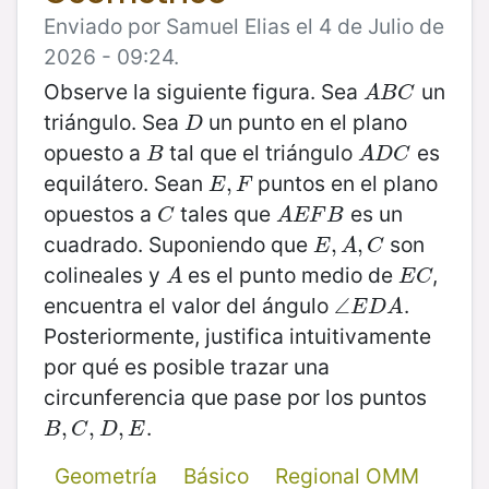
Enviado por Samuel Elias el 4 de Julio de
2026 - 09:24.
Observe la siguiente figura. Sea
un
A
B
C
A
B
C
triángulo. Sea
un punto en el plano
D
D
opuesto a
tal que el triángulo
es
B
A
D
C
B
A
D
C
equilátero. Sean
puntos en el plano
E
,
,
F
E
F
opuestos a
tales que
es un
C
A
E
F
B
C
A
E
F
B
cuadrado. Suponiendo que
son
E
,
,
A
,
C
,
E
A
C
colineales y
es el punto medio de
,
A
E
C
A
E
C
encuentra el valor del ángulo
.
∠
∠
E
D
A
E
D
A
Posteriormente, justifica intuitivamente
por qué es posible trazar una
circunferencia que pase por los puntos
.
B
,
,
C
,
D
,
,
E
,
B
C
D
E
Geometría
Básico
Regional OMM