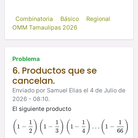
Combinatoria
Básico
Regional
OMM Tamaulipas 2026
Problema
6. Productos que se
cancelan.
Enviado por Samuel Elias el 4 de Julio de
2026 - 08:10.
El siguiente producto
1
1
1
1
(
)
(
)
(
)
(
)
1
−
(
1
−
1
2
1
)
−
(
1
−
1
3
)
(
1
1
−
−
1
4
)
…
(
1
…
−
1
66
1
)
−
2
3
4
66