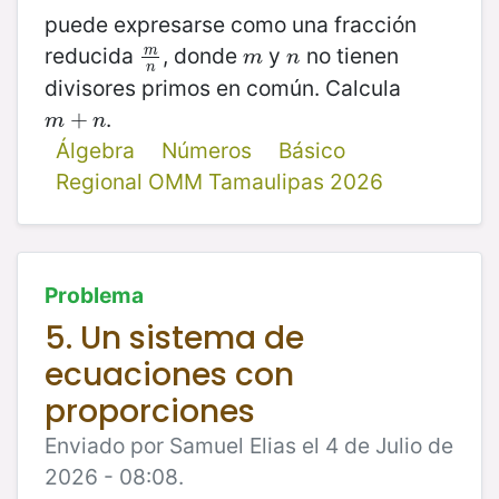
puede expresarse como una fracción
reducida
, donde
y
no tienen
m
m
n
m
n
m
n
n
divisores primos en común. Calcula
.
m
+
+
n
m
n
Álgebra
Números
Básico
Regional OMM Tamaulipas 2026
Problema
5. Un sistema de
ecuaciones con
proporciones
Enviado por Samuel Elias el 4 de Julio de
2026 - 08:08.