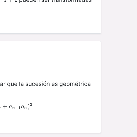
z
ar que la sucesión es geométrica
2
…
a
n
+
−
1
a
n
)
2
)
a
a
−
1
n
n