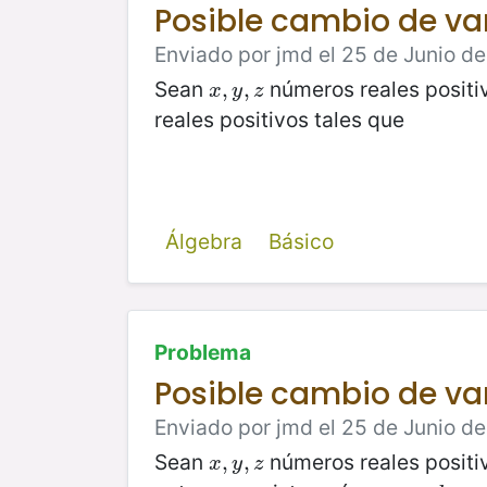
Posible cambio de va
Enviado por jmd el 25 de Junio de
Sean
números reales positi
x
,
,
y
,
z
,
x
y
z
reales positivos tales que
Álgebra
Básico
Problema
Posible cambio de va
Enviado por jmd el 25 de Junio de
Sean
números reales positi
x
,
,
y
,
z
,
x
y
z