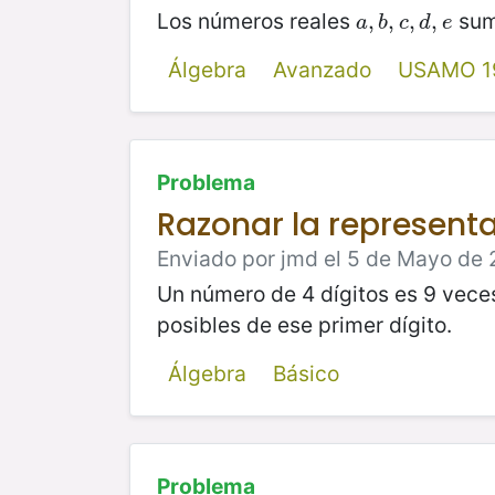
Los números reales
sum
a
,
,
b
,
,
c
,
,
d
,
e
,
a
b
c
d
e
Álgebra
Avanzado
USAMO 1
Problema
Razonar la represent
Enviado por jmd el 5 de Mayo de 
Un número de 4 dígitos es 9 veces 
posibles de ese primer dígito.
Álgebra
Básico
Problema