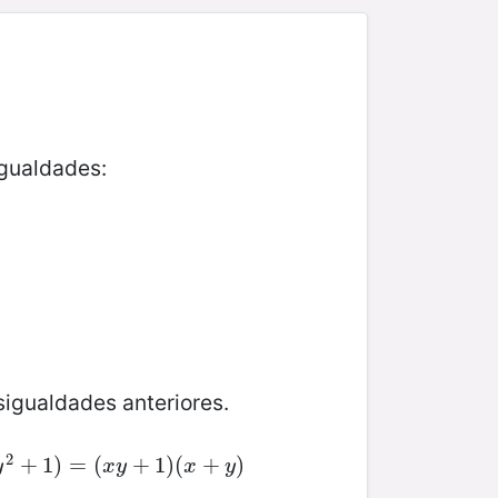
gualdades:
sigualdades anteriores.
2
2
+
1
+
)
=
1
(
)
x
y
=
+
(
1
)
(
x
+
+
y
1
)
)
(
+
)
y
x
y
x
y