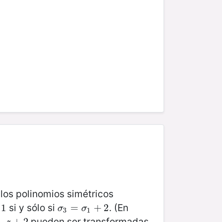
, los polinomios simétricos
si y sólo si
. (En
1
σ
3
=
=
σ
1
+
2
+
2
σ
σ
3
1
pueden ser transformadas
+
2
+
2