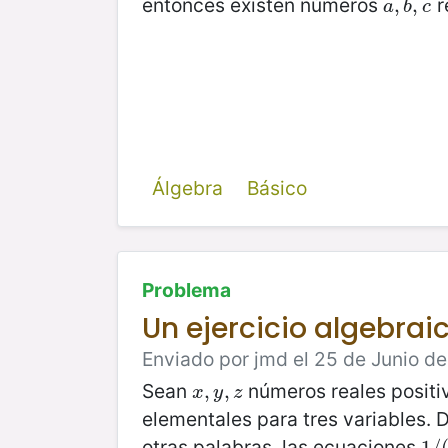
entonces existen números
r
a
,
,
b
,
,
c
a
b
c
Álgebra
Básico
Problema
Un ejercicio algebrai
Enviado por jmd el 25 de Junio de
Sean
números reales positi
x
,
,
y
,
z
,
x
y
z
elementales para tres variables.
otras palabras, las ecuaciones
1
1
/
/
(