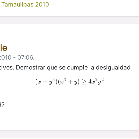
 Tamaulipas 2010
le
2010 - 07:06.
ivos. Demostrar que se cumple la desigualdad
3
3
2
2
(
(
x
+
+
y
3
)
)
(
(
x
3
+
+
y
)
≥
)
4
≥
x
4
2
y
2
x
y
x
y
x
y
d?