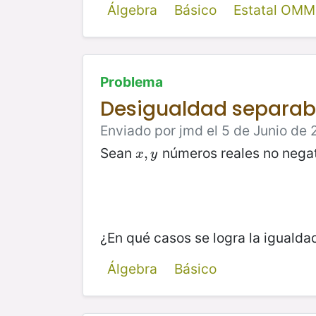
Álgebra
Básico
Estatal OMM
Problema
Desigualdad separab
Enviado por jmd el 5 de Junio de 
Sean
números reales no negat
x
,
,
y
x
y
¿En qué casos se logra la igualda
Álgebra
Básico