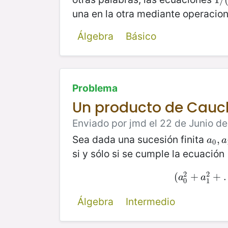
una en la otra mediante operacion
Álgebra
Básico
Problema
Un producto de Cauc
Enviado por jmd el 22 de Junio de
Sea dada una sucesión finita
a
0
,
,
a
a
a
0
si y sólo si se cumple la ecuación
2
2
(
(
+
a
0
2
+
+
a
1
a
a
0
1
Álgebra
Intermedio