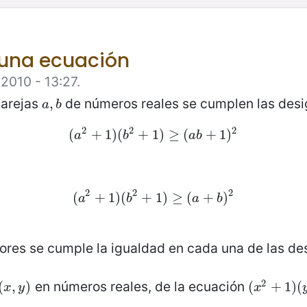
 una ecuación
2010 - 13:27.
parejas
de números reales se cumplen las desi
a
,
,
b
a
b
2
2
2
(
(
a
+
2
+
1
)
1
(
)
(
b
2
+
+
1
1
)
)
≥
≥
(
a
(
b
+
1
+
)
2
1
)
a
b
a
b
2
2
2
(
(
a
+
2
+
1
)
1
(
)
(
b
2
+
+
1
1
)
)
≥
≥
(
a
(
+
b
+
)
2
)
a
b
a
b
lores se cumple la igualdad en cada una de las de
2
en números reales, de la ecuación
(
(
x
,
,
y
)
)
(
(
x
2
+
+
1
)
1
(
)
y
(
x
y
x