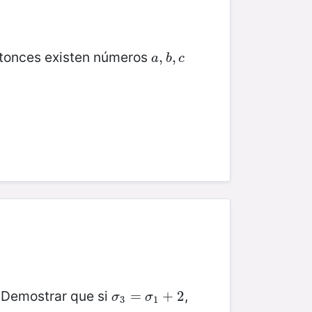
ntonces existen números
a
,
,
b
,
,
c
a
b
c
. Demostrar que si
,
σ
3
=
=
σ
1
+
2
+
2
σ
σ
3
1