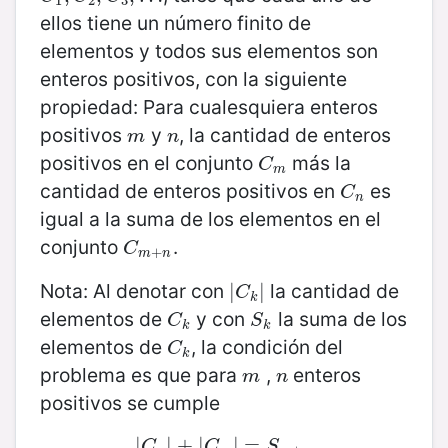
1
2
3
ellos tiene un número finito de
elementos y todos sus elementos son
enteros positivos, con la siguiente
propiedad: Para cualesquiera enteros
positivos
y
, la cantidad de enteros
m
n
m
n
positivos en el conjunto
más la
C
m
C
m
cantidad de enteros positivos en
es
C
n
C
n
igual a la suma de los elementos en el
conjunto
.
C
m
+
n
C
+
m
n
Nota: Al denotar con
la cantidad de
|
|
C
k
|
|
C
k
elementos de
y con
la suma de los
C
k
S
k
C
S
k
k
elementos de
, la condición del
C
k
C
k
problema es que para
,
enteros
m
n
m
n
positivos se cumple
|
|
C
n
|
|
+
+
|
|
C
m
|
|
=
=
S
m
+
n
C
C
S