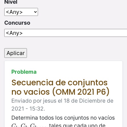
Nivel
Concurso
Problema
Secuencia de conjuntos
no vacios (OMM 2021 P6)
Enviado por jesus el 18 de Diciembre de
2021 - 15:32.
Determina todos los conjuntos no vacíos
, tales que cada uno de
C
1
,
,
C
2
,
,
C
3
,
…
,
…
C
C
C