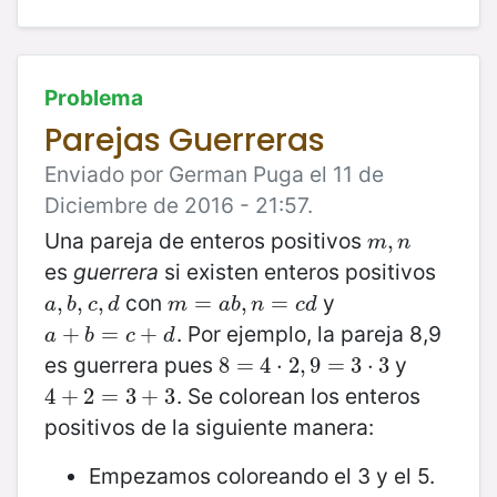
Problema
Parejas Guerreras
Enviado por German Puga el 11 de
Diciembre de 2016 - 21:57.
Una pareja de enteros positivos
m
,
,
n
m
n
es
guerrera
si existen enteros positivos
con
y
a
,
,
b
,
,
c
,
,
d
m
=
=
a
b
,
n
,
=
c
=
d
a
b
c
d
m
a
b
n
c
d
. Por ejemplo, la pareja 8,9
a
+
+
b
=
c
=
+
d
+
a
b
c
d
es guerrera pues
y
8
8
=
=
4
⋅
4
2
⋅
,
9
2
=
,
9
3
⋅
=
3
3
⋅
3
. Se colorean los enteros
4
4
+
+
2
2
=
3
=
+
3
3
+
3
positivos de la siguiente manera:
Empezamos coloreando el 3 y el 5.