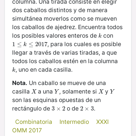
columna. Una tirada consiste en elegir
dos caballos distintos y de manera
simultánea moverlos como se mueven
los caballos de ajedrez. Encuentra todos
los posibles valores enteros de
con
k
k
, para los cuales es posible
1
1
≤
≤
k
≤
2017
≤
2017
k
llegar a través de varias tiradas, a que
todos los caballos estén en la columna
, uno en cada casilla.
k
k
Nota.
Un caballo se mueve de una
casilla
a una
, solamente si
y
X
Y
X
Y
X
Y
X
Y
son las esquinas opuestas de un
rectángulo de
o de
.
3
3
×
×
2
2
2
2
×
×
3
3
Combinatoria
Intermedio
XXXI
OMM 2017