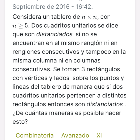
Septiembre de 2016 - 16:42.
Considera un tablero de
, con
n
×
×
n
n
n
. Dos cuadritos unitarios se dice
n
≥
≥
5
5
n
que son
distanciados
si no se
encuentran en el mismo renglón ni en
renglones consecutivos y tampoco en la
misma columna ni en columnas
consecutivas. Se toman 3 rectángulos
con vértices y lados sobre los puntos y
lineas del tablero de manera que si dos
cuadritos unitarios pertencen a distintos
rectángulos entonces son
distanciados
.
¿De cuántas maneras es posible hacer
esto?
Combinatoria
Avanzado
XI