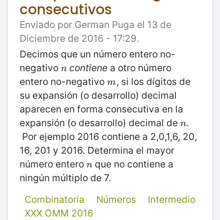
consecutivos
Enviado por German Puga el 13 de
Diciembre de 2016 - 17:29.
Decimos que un número entero no-
negativo
contiene
a otro número
n
n
entero no-negativo
, si los dígitos de
m
m
su expansión (o desarrollo) decimal
aparecen en forma consecutiva en la
expansión (o desarrollo) decimal de
.
n
n
Por ejemplo 2016 contiene a 2,0,1,6, 20,
16, 201 y 2016. Determina el mayor
número entero
que no contiene a
n
n
ningún múltiplo de 7.
Combinatoria
Números
Intermedio
XXX OMM 2016