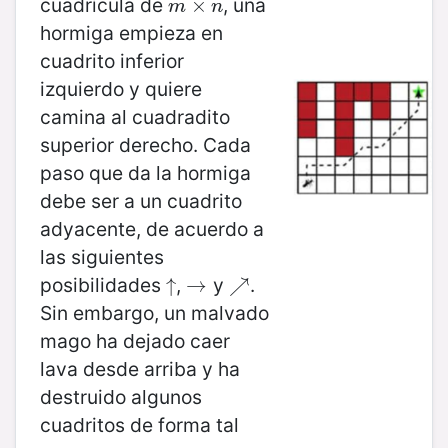
cuadrícula de
, una
m
×
×
n
m
n
hormiga empieza en
cuadrito inferior
izquierdo y quiere
camina al cuadradito
superior derecho. Cada
paso que da la hormiga
debe ser a un cuadrito
adyacente, de acuerdo a
las siguientes
posibilidades
,
y
.
↑
↑
→
→
↗
↗
Sin embargo, un malvado
mago ha dejado caer
lava desde arriba y ha
destruido algunos
cuadritos de forma tal