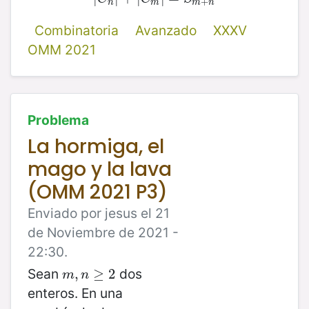
+
n
m
m
n
Combinatoria
Avanzado
XXXV
OMM 2021
Problema
La hormiga, el
mago y la lava
(OMM 2021 P3)
Enviado por jesus el 21
de Noviembre de 2021 -
22:30.
Sean
dos
m
,
,
n
≥
≥
2
2
m
n
enteros. En una