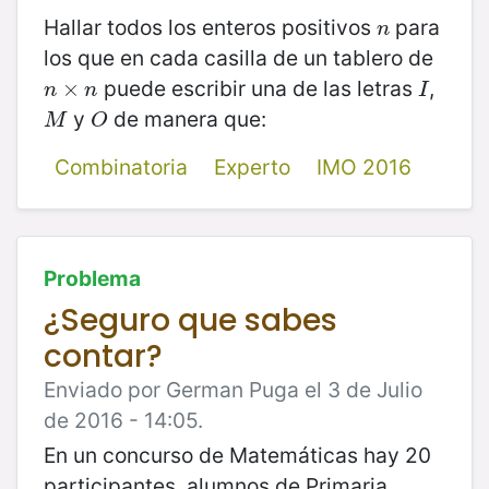
Hallar todos los enteros positivos
para
n
n
los que en cada casilla de un tablero de
puede escribir una de las letras
,
n
×
×
n
I
n
n
I
y
de manera que:
M
O
M
O
Combinatoria
Experto
IMO 2016
Problema
¿Seguro que sabes
contar?
Enviado por German Puga el 3 de Julio
de 2016 - 14:05.
En un concurso de Matemáticas hay 20
participantes, alumnos de Primaria,