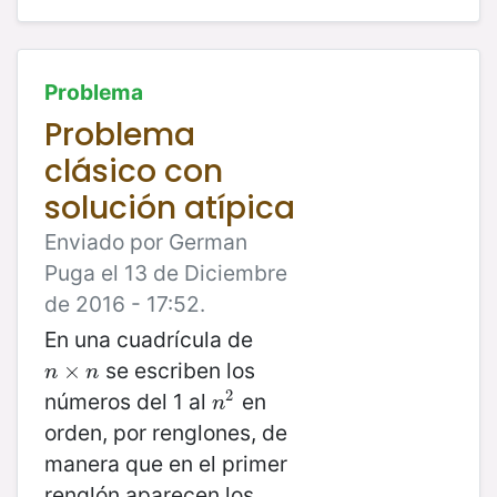
Problema
Problema
clásico con
solución atípica
Enviado por German
Puga el 13 de Diciembre
de 2016 - 17:52.
En una cuadrícula de
se escriben los
n
×
×
n
n
n
2
números del 1 al
en
n
2
n
orden, por renglones, de
manera que en el primer
renglón aparecen los