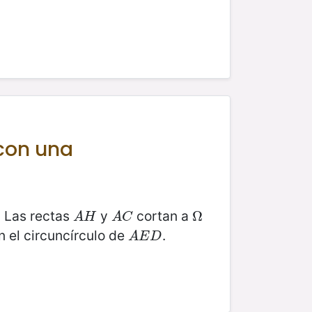
 con una
. Las rectas
y
cortan a
A
H
A
C
Ω
Ω
A
H
A
C
 el circuncírculo de
.
A
E
D
A
E
D