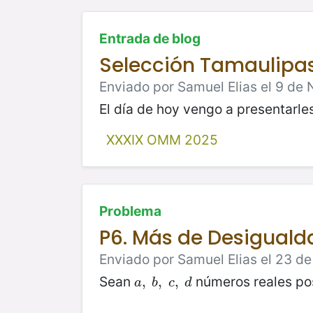
Entrada de blog
Selección Tamaulipa
Enviado por Samuel Elias el 9 de
El día de hoy vengo a presentarle
XXXIX OMM 2025
Problema
P6. Más de Desigual
Enviado por Samuel Elias el 23 de
Sean
números reales pos
a
,
,
b
,
,
c
,
,
d
a
b
c
d