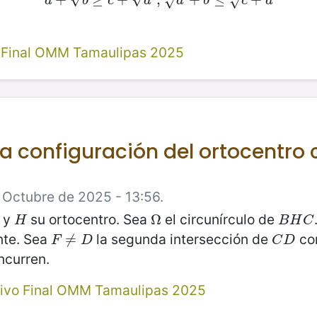
√
√
a
b
c
d
a
b
c
d
o Final OMM Tamaulipas 2025
a configuración del ortocentro
 Octubre de 2025 - 13:56.
o y
su ortocentro. Sea
el circunírculo de
H
Ω
Ω
B
H
C
H
B
H
C
te. Sea
la segunda intersección de
con
F
≠
≠
D
C
D
F
D
C
D
curren.
tivo Final OMM Tamaulipas 2025