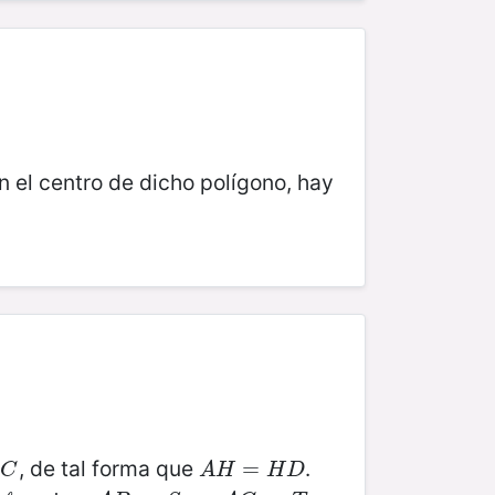
n el centro de dicho polígono, hay
, de tal forma que
.
C
A
H
=
=
H
D
B
C
A
H
H
D