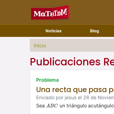
Noticias
Blog
Inicio
Publicaciones R
Problema
Una recta que pasa po
Enviado por jesus el 26 de Novie
Sea
un triángulo acutángulo
A
B
C
A
B
C