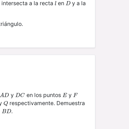
intersecta a la recta
en
y a la
l
D
l
D
triángulo.
y
en los puntos
y
A
D
D
C
E
F
A
D
D
C
E
F
y
respectivamente. Demuestra
Q
Q
a
.
B
D
B
D