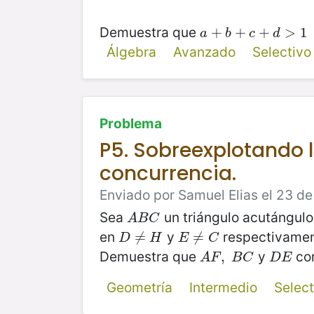
Demuestra que
a
+
+
b
+
c
+
+
d
+
>
1
>
1
a
b
c
d
Álgebra
Avanzado
Selectiv
Problema
P5. Sobreexplotando l
concurrencia.
Enviado por Samuel Elias el 23 de
Sea
un triángulo acutángul
A
B
C
A
B
C
en
y
respectivamen
D
≠
≠
H
E
≠
≠
C
D
H
E
C
Demuestra que
y
con
A
F
,
,
B
C
D
E
A
F
B
C
D
E
Geometría
Intermedio
Selec