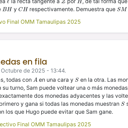
Sea
la recta tangente a
por
, de tal forma qu
ℓ
ℓ
Z
H
Z
H
e
y
respectivamente. Demuestra que
B
H
C
H
S
M
B
H
C
H
S
M
ivo Final OMM Tamaulipas 2025
edas en fila
 Octubre de 2025 - 13:44.
, todas con
en una cara y
en la otra. Las mo
A
S
A
S
n su turno, Sam puede voltear una o más monedas
exactamente dos monedas adyacentes y las voltea.
 primero y gana si todas las monedas muestran
s
S
S
n los que Hugo puede evitar que Sam gane.
lectivo Final OMM Tamaulipas 2025