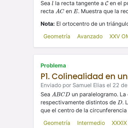
Sea
la recta tangente a
en el 
l
C
C
l
recta
en
. Muestra que la re
A
C
E
A
C
E
Nota:
El ortocentro de un triángulo
Geometría
Avanzado
XXV O
Problema
P1. Colinealidad en un
Enviado por Samuel Elias el 22 d
Sea
un paralelogramo. La 
A
B
C
D
A
B
C
D
respectivamente distintos de
. 
D
D
que el centro de la circunferenci
Geometría
Intermedio
XXXI