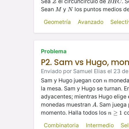
Sea
el circuncírculo de
. 
Z
B
H
C
Z
B
H
C
Sean
y
los puntos medios d
M
N
M
N
Geometría
Avanzado
Select
Problema
P2. Sam vs Hugo, mon
Enviado por Samuel Elias el 23 de
Sam y Hugo juegan con
monedas
n
n
la mesa. Sam y Hugo se turnan. E
adyacentes; mientras Hugo elige 
monedas muestran
. Sam juega
A
A
momento. Halla todos los
co
n
≥
≥
1
1
n
Combinatoria
Intermedio
Se