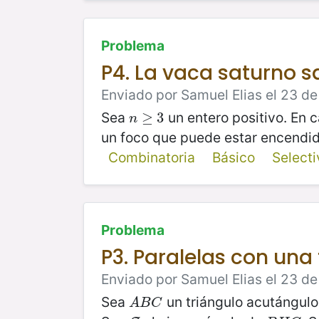
Problema
P4. La vaca saturno s
Enviado por Samuel Elias el 23 d
Sea
un entero positivo. En 
n
≥
≥
3
3
n
un foco que puede estar encendi
Combinatoria
Básico
Select
Problema
P3. Paralelas con una
Enviado por Samuel Elias el 23 de
Sea
un triángulo acutángulo
A
B
C
A
B
C