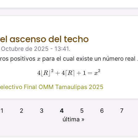
, el ascenso del techo
 Octubre de 2025 - 13:41.
ros positivos
para el cual existe un número real
x
x
2
2
4
⌊
4
⌋
⌊
R
⌋
+
2
+
4
4
⌈
⌈
R
⌉
⌉
+
+
1
=
1
x
=
2
R
R
x
electivo Final OMM Tamaulipas 2025
1
2
3
4
5
6
7
última »