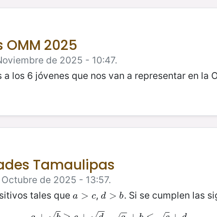
s OMM 2025
 Noviembre de 2025 - 10:47.
s a los 6 jóvenes que nos van a representar en l
dades Tamaulipas
 Octubre de 2025 - 13:57.
itivos tales que
,
. Si se cumplen las s
a
>
>
c
d
>
>
b
a
c
d
b
−
−
−
−
√
√
+
≥
a
+
b
+
≥
c
+
d
,
,
a
+
b
+
≤
c
+
≤
d
+