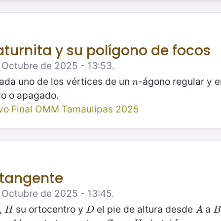
aturnita y su polígono de focos
e Octubre de 2025 - 13:53.
cada uno de los vértices de un
-ágono regular y e
n
n
do o apagado.
ivo Final OMM Tamaulipas 2025
 tangente
 Octubre de 2025 - 13:45.
,
su ortocentro y
el pie de altura desde
a
H
D
A
B
H
D
A