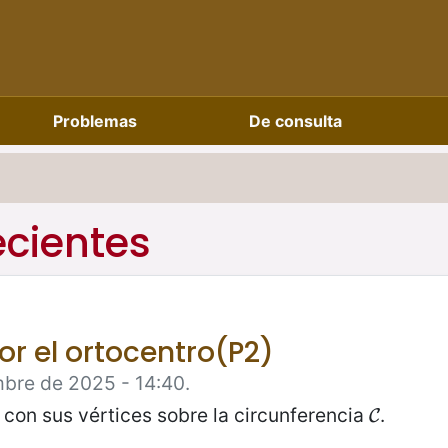
Problemas
De consulta
ecientes
r el ortocentro(P2)
mbre de 2025 - 14:40.
 con sus vértices sobre la circunferencia
.
C
C