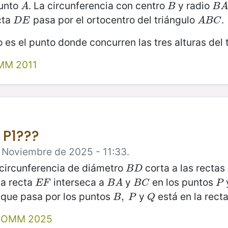
punto
. La circunferencia con centro
y radio
A
B
B
A
A
B
B
A
cta
pasa por el ortocentro del triángulo
.
D
E
A
B
C
D
E
A
B
C
 es el punto donde concurren las tres alturas del 
MM 2011
 P1???
e Noviembre de 2025 - 11:33.
circunferencia de diámetro
corta a las rectas
B
D
B
D
La recta
interseca a
y
en los puntos
E
F
B
A
B
C
P
E
F
B
A
B
C
P
a que pasa por los puntos
y
está en la rect
B
,
,
P
Q
B
P
Q
X OMM 2025