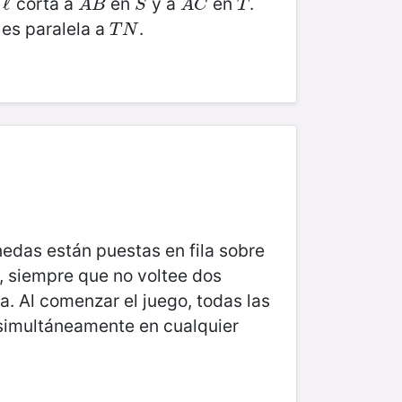
e
corta a
en
y a
en
.
ℓ
ℓ
A
B
S
A
C
T
A
B
S
A
C
T
es paralela a
.
T
N
T
N
nedas están puestas en fila sobre
, siempre que no voltee dos
 Al comenzar el juego, todas las
imultáneamente en cualquier