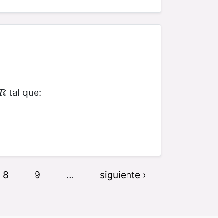
tal que:
R
R
8
9
…
siguiente ›