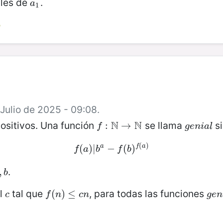
bles de
.
a
1
a
1
5
 Julio de 2025 - 09:08.
N
N
positivos. Una función
se llama
si
f
:
N
:
→
N
→
g
e
n
i
a
l
f
g
e
n
i
a
l
(
)
a
f
a
f
(
(
a
)
)
|
|
b
a
−
−
f
(
b
(
)
f
)
(
a
)
f
a
b
f
b
.
,
,
b
b
al
tal que
, para todas las funciones
c
f
(
(
n
)
)
≤
≤
c
n
g
e
c
f
n
c
n
g
e
n