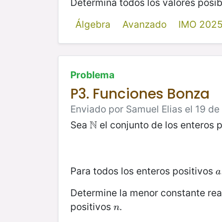
Determina todos los valores posi
Álgebra
Avanzado
IMO 202
Problema
P3. Funciones Bonza
Enviado por Samuel Elias el 19 de
N
Sea
el conjunto de los enteros 
N
Para todos los enteros positivos
a
a
Determine la menor constante re
positivos
.
n
n