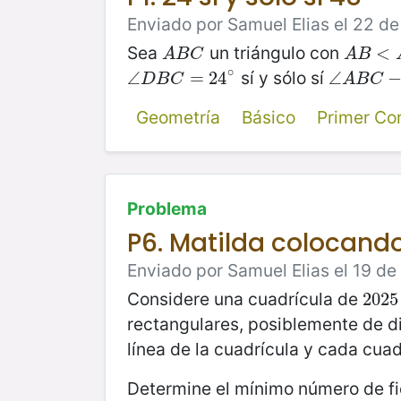
Enviado por Samuel Elias el 22 de 
Sea
un triángulo con
A
B
C
A
B
<
<
A
C
A
B
C
A
B
∘
sí y sólo sí
∠
∠
D
B
C
=
=
24
24
∘
∠
∠
A
B
C
−
D
B
C
A
B
C
Geometría
Básico
Primer Co
Problema
P6. Matilda colocando
Enviado por Samuel Elias el 19 de
Considere una cuadrícula de
2025
202
rectangulares, posiblemente de d
línea de la cuadrícula y cada cua
Determine el mínimo número de fi