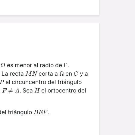
e
es menor al radio de
.
Ω
Ω
Γ
Γ
. La recta
corta a
en
y a
M
N
Ω
Ω
C
M
N
C
el circuncentro del triángulo
P
P
n
. Sea
el ortocentro del
F
≠
≠
A
H
F
A
H
del triángulo
.
B
E
F
B
E
F