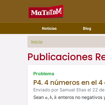
Noticias
Blog
Inicio
Publicaciones R
Problema
P4. 4 números en el 4 
Enviado por Samuel Elias el 22 de
Sean
enteros no negativos 
a
,
,
b
,
,
k
a
b
k