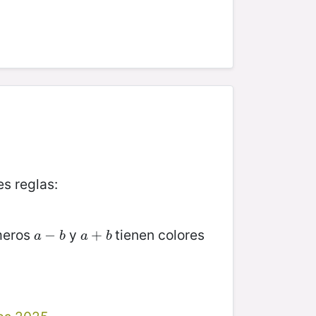
es reglas:
meros
y
tienen colores
a
−
−
b
a
+
+
b
a
b
a
b