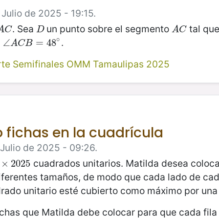
Julio de 2025 - 19:15.
. Sea
un punto sobre el segmento
tal qu
D
A
C
A
C
D
A
C
∘
.
−
∠
A
∠
C
B
=
48
=
∘
48
A
C
B
rte Semifinales OMM Tamaulipas 2025
 fichas en la cuadrícula
 Julio de 2025 - 09:26.
cuadrados unitarios. Matilda desea colocar
5
×
×
2025
2025
iferentes tamaños, de modo que cada lado de cad
drado unitario esté cubierto como máximo por una 
chas que Matilda debe colocar para que cada fila