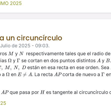
IMO 2025
 a un circuncírculo
 Julio de 2025 - 09:03.
tros
y
respectivamente tales que el radio d
M
N
M
N
cias
y
se cortan en dos puntos distintos
y
Ω
Ω
Γ
Γ
A
B
A
B
están en esa recta en ese orden. Sea
C
,
,
M
,
N
,
,
D
,
C
M
N
D
o a
en
. La recta
corta de nuevo a
e
Ω
Ω
E
≠
≠
A
A
P
Γ
Γ
E
A
A
P
a
que pasa por
es tangente al circuncírculo 
A
P
H
A
P
H
025