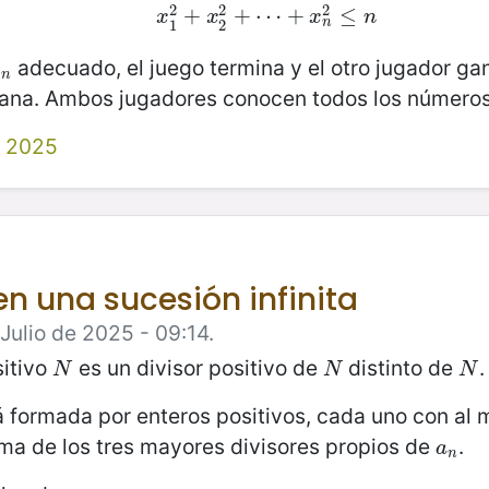
2
2
2
x
1
+
2
+
x
2
+
2
+
⋯
⋯
+
+
x
n
2
≤
≤
n
x
x
x
n
n
1
2
adecuado, el juego termina y el otro jugador gan
n
x
n
gana. Ambos jugadores conocen todos los números
 2025
en una sucesión infinita
Julio de 2025 - 09:14.
sitivo
es un divisor positivo de
distinto de
.
N
N
N
N
N
N
 formada por enteros positivos, cada uno con al 
ma de los tres mayores divisores propios de
.
a
n
a
n