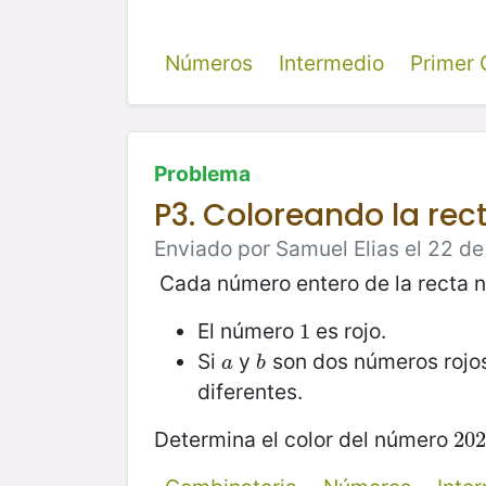
Números
Intermedio
Primer
Problema
P3. Coloreando la re
Enviado por Samuel Elias el 22 de 
Cada número entero de la recta nu
El número
es rojo.
1
1
Si
y
son dos números rojos
a
b
a
b
diferentes.
Determina el color del número
202
20