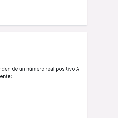
nden de un número real positivo
λ
λ
iente: