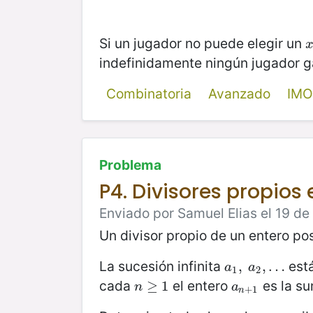
Si un jugador no puede elegir un
x
indefinidamente ningún jugador 
Combinatoria
Avanzado
IMO
Problema
P4. Divisores propios 
Enviado por Samuel Elias el 19 de 
Un divisor propio de un entero po
La sucesión infinita
está
a
1
,
,
a
2
,
,
…
…
a
a
1
2
cada
el entero
es la su
n
≥
≥
1
1
a
n
+
1
n
a
+
1
n