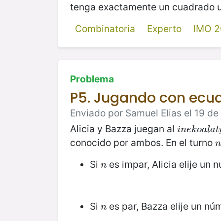
tenga exactamente un cuadrado un
Combinatoria
Experto
IMO 
Problema
P5. Jugando con ecua
Enviado por Samuel Elias el 19 de 
Alicia y Bazza juegan al
i
n
e
k
o
a
l
a
t
i
n
e
k
o
a
l
a
t
conocido por ambos. En el turno
n
n
Si
es impar, Alicia elije un
n
n
Si
es par, Bazza elije un nú
n
n