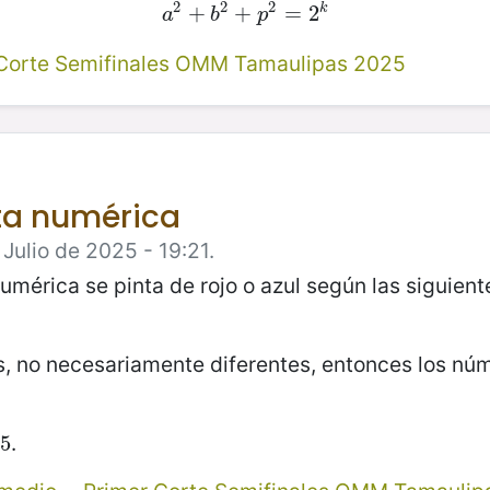
2
2
2
k
a
2
+
+
b
2
+
+
p
2
=
=
2
k
2
a
b
p
 Corte Semifinales OMM Tamaulipas 2025
cta numérica
Julio de 2025 - 19:21.
mérica se pinta de rojo o azul según las siguient
, no necesariamente diferentes, entonces los nú
.
5
25