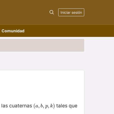
Iniciar sesión
Comunidad
 las cuaternas
tales que
(
(
a
,
,
b
,
,
p
,
,
k
)
)
a
b
p
k