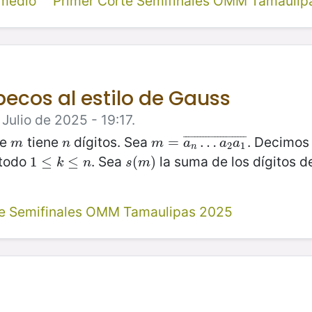
rmedio
Primer Corte Semifinales OMM Tamaulip
ecos al estilo de Gauss
Julio de 2025 - 19:17.
ue
tiene
dígitos. Sea
. Decimos
¯
¯
¯
¯
¯
¯
¯
¯
¯
¯
¯
¯
¯
¯
¯
¯
¯
¯
¯
¯
¯
¯
m
n
m
=
=
a
n
…
a
…
2
a
1
¯
m
n
m
a
a
a
2
1
n
 todo
. Sea
la suma de los dígitos 
1
1
≤
≤
k
≤
n
≤
s
(
(
m
)
)
k
n
s
m
te Semifinales OMM Tamaulipas 2025