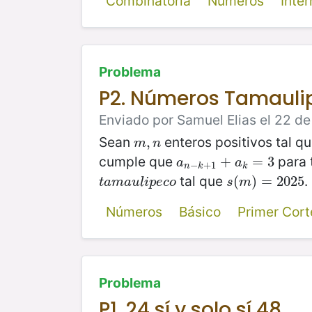
Combinatoria
Números
Inte
Problema
P2. Números Tamaulip
Enviado por Samuel Elias el 22 de 
Sean
enteros positivos tal q
m
,
,
n
m
n
cumple que
para
a
n
−
k
+
1
+
+
a
k
=
=
3
3
a
a
−
+
1
n
k
k
tal que
.
t
a
m
a
u
l
i
p
e
c
o
s
(
(
m
)
)
=
=
2025
2025
t
a
m
a
u
l
i
p
e
c
o
s
m
Números
Básico
Primer Cor
Problema
P1. 24 sí y solo sí 48