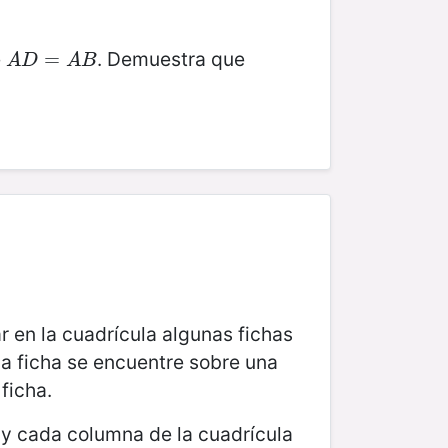
e
. Demuestra que
A
D
=
=
A
B
A
D
A
B
 en la cuadrícula algunas fichas
a ficha se encuentre sobre una
ficha.
 y cada columna de la cuadrícula