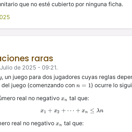
itario que no esté cubierto por ninguna ficha.
2025
ciones raras
Julio de 2025 - 09:21.
, un juego para dos jugadores cuyas reglas depe
y
y
del juego (comenzando con
) ocurre lo sigu
n
=
=
1
1
n
 número real no negativo
tal que:
x
n
x
n
+
x
1
+
x
+
2
+
⋯
⋯
+
+
x
n
≤
λ
≤
n
x
x
x
λ
n
1
2
n
mero real no negativo
tal que:
x
n
x
n