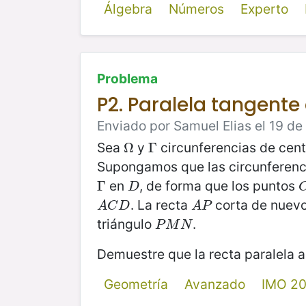
Álgebra
Números
Experto
Problema
P2. Paralela tangente
Enviado por Samuel Elias el 19 de
Sea
y
circunferencias de cen
Ω
Ω
Γ
Γ
Supongamos que las circunferen
en
, de forma que los puntos
Γ
Γ
D
D
. La recta
corta de nuev
A
C
D
A
P
A
C
D
A
P
triángulo
.
P
M
N
P
M
N
Demuestre que la recta paralela 
Geometría
Avanzado
IMO 2