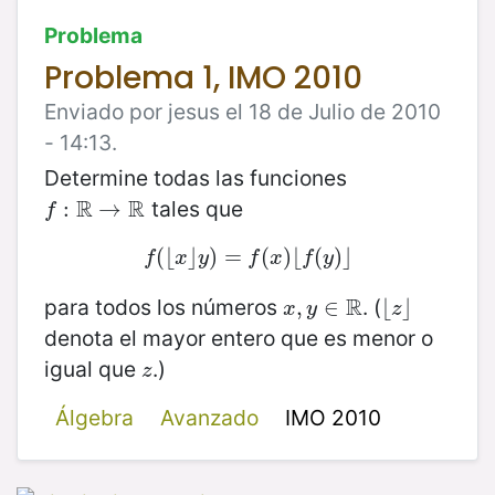
Problema
Problema 1, IMO 2010
Enviado por jesus el 18 de Julio de 2010
- 14:13.
Determine todas las funciones
R
R
tales que
f
:
R
:
→
R
→
f
(
⌊
f
(
⌊
⌋
x
⌋
)
y
)
=
=
f
(
x
(
)
⌊
)
f
⌊
(
y
)
(
⌋
)
⌋
f
x
y
f
x
f
y
R
para todos los números
. (
x
,
,
y
∈
∈
R
⌊
⌊
z
⌋
⌋
x
y
z
denota el mayor entero que es menor o
igual que
.)
z
z
Álgebra
Avanzado
IMO 2010