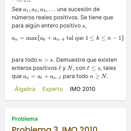
Sea
una sucesión de
a
1
,
,
a
2
,
,
a
3
,
,
…
…
a
a
a
1
2
3
números reales positivos. Se tiene que
para algún entero positivo
,
s
s
=
a
n
max
=
max
{
{
a
+
k
+
a
n
−
tal que
k
tal que
1
1
≤
≤
k
≤
≤
n
−
1
}
−
1
}
a
a
a
k
n
−
n
k
n
k
para todo
. Demuestre que existen
n
>
>
s
n
s
enteros positivos
y
, con
, tales
ℓ
ℓ
N
ℓ
ℓ
≤
≤
s
N
s
que
para todo
.
a
n
=
=
a
ℓ
+
a
+
n
−
ℓ
n
≥
≥
N
a
a
a
n
N
ℓ
−
ℓ
n
n
Álgebra
Experto
IMO 2010
Problema
Problema 3, IMO 2010