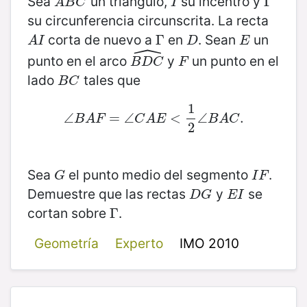
Sea
un triángulo,
su incentro y
A
B
C
I
Γ
Γ
A
B
C
I
su circunferencia circunscrita. La recta
corta de nuevo a
en
. Sean
un
A
I
Γ
Γ
D
E
A
I
D
E
ˆ
punto en el arco
y
un punto en el
B
D
C
^
F
B
D
C
F
lado
tales que
B
C
B
C
1
∠
∠
B
A
F
=
=
∠
∠
C
A
E
<
<
1
2
∠
∠
B
A
C
.
.
B
A
F
C
A
E
B
A
C
2
Sea
el punto medio del segmento
.
G
I
F
G
I
F
Demuestre que las rectas
y
se
D
G
E
I
D
G
E
I
cortan sobre
.
Γ
Γ
Geometría
Experto
IMO 2010