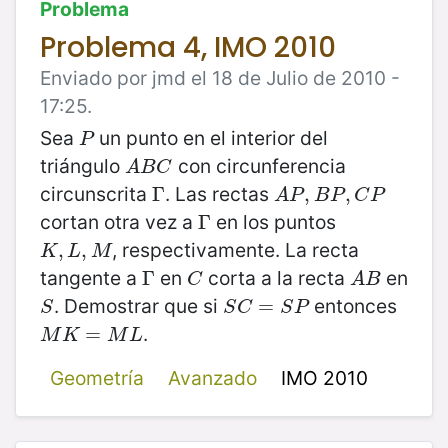
Problema
Problema 4, IMO 2010
Enviado por jmd el 18 de Julio de 2010 -
17:25.
Sea
un punto en el interior del
P
P
triángulo
con circunferencia
A
B
C
A
B
C
circunscrita
. Las rectas
Γ
Γ
A
P
,
B
,
P
,
C
,
P
A
P
B
P
C
P
cortan otra vez a
en los puntos
Γ
Γ
, respectivamente. La recta
K
,
,
L
,
M
,
K
L
M
tangente a
en
corta a la recta
en
Γ
Γ
C
A
B
C
A
B
. Demostrar que si
entonces
S
S
C
=
=
S
P
S
S
C
S
P
.
M
K
=
M
=
L
M
K
M
L
Geometría
Avanzado
IMO 2010