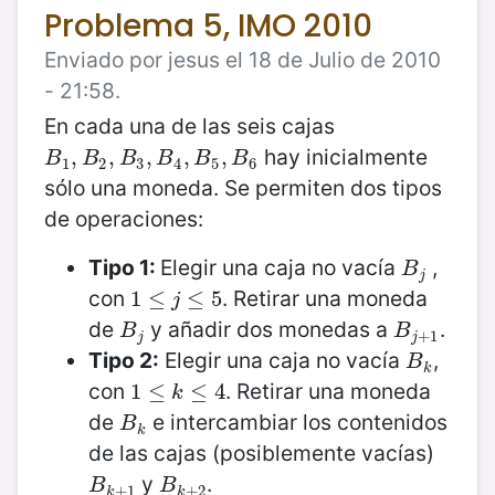
Problema 5, IMO 2010
Enviado por jesus el 18 de Julio de 2010
- 21:58.
En cada una de las seis cajas
hay inicialmente
B
1
,
,
B
2
,
B
,
3
,
B
,
4
,
B
5
,
,
B
6
,
B
B
B
B
B
B
1
2
3
4
5
6
sólo una moneda. Se permiten dos tipos
de operaciones:
Tipo 1:
Elegir una caja no vacía
,
B
j
B
j
con
. Retirar una moneda
1
1
≤
≤
j
≤
5
≤
5
j
de
y añadir dos monedas a
.
B
j
B
j
+
1
B
B
+
1
j
j
Tipo 2:
Elegir una caja no vacía
,
B
k
B
k
con
. Retirar una moneda
1
1
≤
≤
k
≤
4
≤
4
k
de
e intercambiar los contenidos
B
k
B
k
de las cajas (posiblemente vacías)
y
.
B
k
+
1
B
k
+
2
B
B
+
1
+
2
k
k