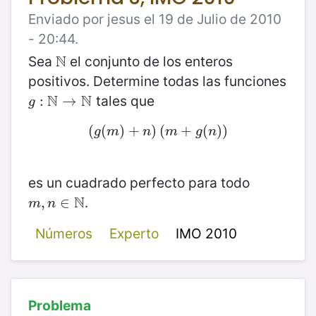
Enviado por jesus el 19 de Julio de 2010
- 20:44.
N
Sea
el conjunto de los enteros
N
positivos. Determine todas las funciones
N
N
tales que
g
:
:
N
→
→
N
g
(
(
(
g
(
m
)
+
)
+
n
)
)
(
(
m
+
+
g
(
n
(
)
)
)
)
g
m
n
m
g
n
es un cuadrado perfecto para todo
N
.
m
,
,
n
∈
∈
N
m
n
Números
Experto
IMO 2010
Problema