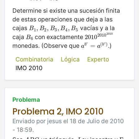
Determine si existe una sucesión finita
de estas operaciones que deja a las
cajas
vacías y a la
B
1
,
,
B
2
,
B
,
3
,
B
,
4
,
B
5
,
B
B
B
B
B
1
2
3
4
5
2010
2010
caja
con exactamente
B
6
2010
2010
2010
2010
B
6
c
c
(
)
monedas. (Observe que
.)
a
b
c
=
=
a
(
b
c
)
b
b
a
a
Combinatoria
Lógica
Experto
IMO 2010
Problema
Problema 2, IMO 2010
Enviado por jesus el 18 de Julio de 2010
- 18:59.