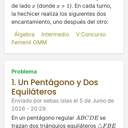
de lado
(donde
>
). En cada turno,
x
x
1
1
x
x
la hechicer realiza los siguientes dos
encantamiento, uno después del otro:
Álgebra
Intermedio
V Concurso
Femenil OMM
Problema
1. Un Pentágono y Dos
Equiláteros
Enviado por sebas islas el 5 de Junio de
2026 - 20:29.
En un pentágono regular
se
A
B
C
D
E
A
B
C
D
E
trazan dos triángulos equiláteros
△
△
F
B
E
F
B
E