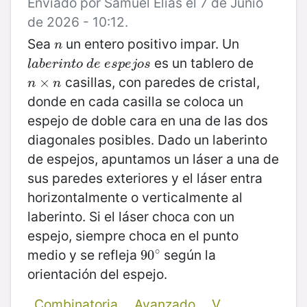
Enviado por Samuel Elias el 7 de Junio
de 2026 - 10:12.
Sea
un entero positivo impar. Un
n
n
es un tablero de
l
a
b
e
r
i
n
t
o
d
e
e
s
p
e
j
o
s
l
a
b
e
r
i
n
t
o
d
e
e
s
p
e
j
o
s
casillas, con paredes de cristal,
n
×
×
n
n
n
donde en cada casilla se coloca un
espejo de doble cara en una de las dos
diagonales posibles. Dado un laberinto
de espejos, apuntamos un láser a una de
sus paredes exteriores y el láser entra
horizontalmente o verticalmente al
laberinto. Si el láser choca con un
espejo, siempre choca en el punto
∘
medio y se refleja
según la
90
90
∘
orientación del espejo.
Combinatoria
Avanzado
V