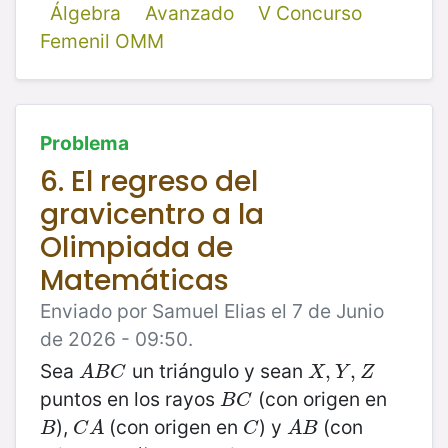
Álgebra
Avanzado
V Concurso
Femenil OMM
Problema
6. El regreso del
gravicentro a la
Olimpiada de
Matemáticas
Enviado por Samuel Elias el 7 de Junio
de 2026 - 09:50.
Sea
un triángulo y sean
A
B
C
X
,
Y
,
,
Z
,
A
B
C
X
Y
Z
puntos en los rayos
(con origen en
B
C
B
C
),
(con origen en
) y
(con
B
C
A
C
A
B
B
C
A
C
A
B