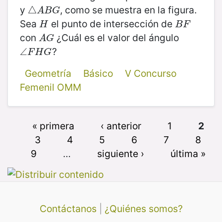
y
, como se muestra en la figura.
△
△
A
B
G
A
B
G
Sea
el punto de intersección de
H
B
F
H
B
F
con
¿Cuál es el valor del ángulo
A
G
A
G
?
∠
∠
F
H
G
F
H
G
Geometría
Básico
V Concurso
Femenil OMM
« primera
‹ anterior
1
2
3
4
5
6
7
8
9
…
siguiente ›
última »
Contáctanos
|
¿Quiénes somos?