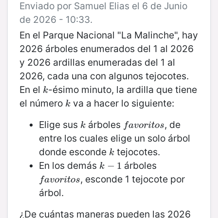
Enviado por Samuel Elias el 6 de Junio
de 2026 - 10:33.
En el Parque Nacional "La Malinche", hay
2026 árboles enumerados del 1 al 2026
y 2026 ardillas enumeradas del 1 al
2026, cada una con algunos tejocotes.
En el
-ésimo minuto, la ardilla que tiene
k
k
el número
va a hacer lo siguiente:
k
k
Elige sus
árboles
, de
k
f
a
v
o
r
i
t
o
s
k
f
a
v
o
r
i
t
o
s
entre los cuales elige un solo árbol
donde esconde
tejocotes.
k
k
En los demás
árboles
k
−
−
1
1
k
, esconde 1 tejocote por
f
a
v
o
r
i
t
o
s
f
a
v
o
r
i
t
o
s
árbol.
¿De cuántas maneras pueden las 2026