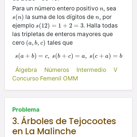
Para un número entero positivo
, sea
n
n
la suma de los dígitos de
, por
s
(
(
n
)
)
n
s
n
n
ejemplo
. Halla todas
s
(
(
12
12
)
)
=
=
1
+
1
2
+
=
3
2
=
3
s
las tripletas de enteros mayores que
cero
tales que
(
(
a
,
,
b
,
,
c
)
)
a
b
c
(
+
s
(
a
)
+
=
b
)
=
,
c
,
(
s
(
b
+
+
c
)
)
=
=
a
,
s
,
(
c
(
+
a
+
)
=
b
)
=
s
a
b
c
s
b
c
a
s
c
a
b
Álgebra
Números
Intermedio
V
Concurso Femenil OMM
Problema
3. Árboles de Tejocootes
en La Malinche