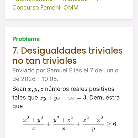
Concurso Femenil OMM
Problema
7. Desigualdades triviales
no tan triviales
Enviado por Samuel Elias el 7 de Junio
de 2026 - 10:05.
Sean
números reales positivos
x
,
,
y
,
z
,
x
y
z
tales que
. Demuestra
x
y
+
+
y
z
+
z
+
x
=
3
=
3
x
y
y
z
z
x
que
2
2
2
2
2
2
+
+
+
x
y
y
z
z
x
x
2
+
y
2
+
z
+
y
2
+
z
2
x
+
+
z
2
+
x
2
y
≥
6
≥
6
z
x
y