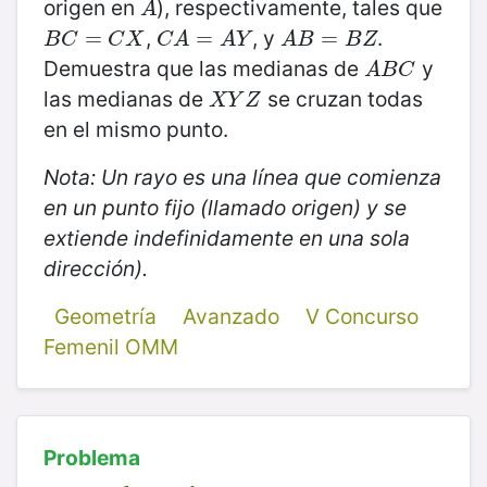
origen en
), respectivamente, tales que
A
A
,
, y
.
B
C
=
=
C
X
C
A
=
=
A
Y
A
B
=
=
B
Z
B
C
C
X
C
A
A
Y
A
B
B
Z
Demuestra que las medianas de
y
A
B
C
A
B
C
las medianas de
se cruzan todas
X
Y
Z
X
Y
Z
en el mismo punto.
Nota: Un rayo es una línea que comienza
en un punto fijo (llamado origen) y se
extiende indefinidamente en una sola
dirección).
Geometría
Avanzado
V Concurso
Femenil OMM
Problema