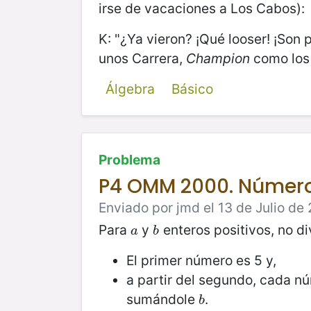
irse de vacaciones a Los Cabos):
K: "¿Ya vieron? ¡Qué looser! ¡Son
unos Carrera,
Champion
como los
Álgebra
Básico
Problema
P4 OMM 2000. Número
Enviado por jmd el 13 de Julio de 
Para
y
enteros positivos, no di
a
b
a
b
El primer número es 5 y,
a partir del segundo, cada nú
sumándole
.
b
b