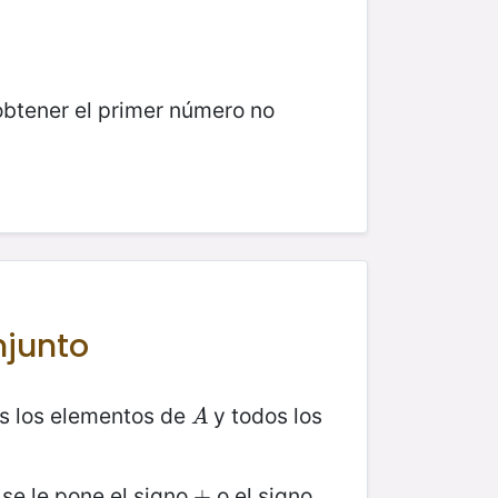
obtener el primer número no
njunto
s los elementos de
y todos los
A
A
 se le pone el signo
o el signo
+
+