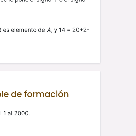
8 es elemento de
, y 14 = 20+2-
A
A
ple de formación
 1 al 2000.