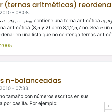
r (ternas aritméticas) reorden
 2010 - 08:08.
s
contiene una terna aritmética
a
1
,
,
a
2
,
,
…
…
,
a
m
,
a
i
,
,
a
j
,
a
a
a
a
a
1
2
m
i
rna aritmética (8,5 y 2) pero 8,1,2,5,7 no. Sea
un 
n
n
denar en una lista que no contenga ternas aritmé
 2005
es n-balanceadas
 2010 - 07:33.
smo tamaño con números escritos en sus
a por casilla. Por ejemplo: