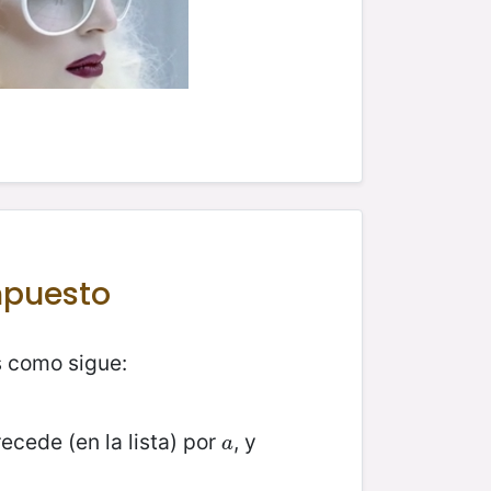
mpuesto
s como sigue:
ecede (en la lista) por
, y
a
a