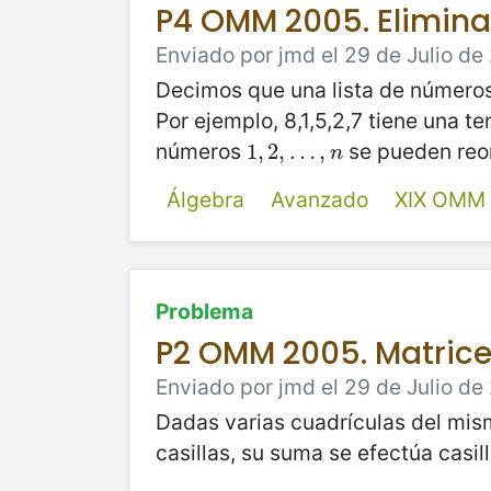
P4 OMM 2005. Elimina
Enviado por jmd el 29 de Julio de
Decimos que una lista de número
Por ejemplo, 8,1,5,2,7 tiene una te
números
se pueden reor
1
1
,
,
2
2
,
,
…
…
,
n
,
n
Álgebra
Avanzado
XIX OMM
Problema
P2 OMM 2005. Matric
Enviado por jmd el 29 de Julio de
Dadas varias cuadrículas del mi
casillas, su suma se efectúa casill