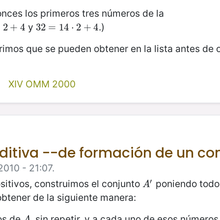
onces los primeros tres números de la
y
.)
⋅
+
2
4
+
4
32
32
=
=
14
14
⋅
2
⋅
+
2
4
+
4
imos que se pueden obtener en la lista antes de 
XIV OMM 2000
ditiva --de formación de un co
2010 - 21:07.
′
sitivos, construimos el conjunto
poniendo todo
A
′
A
btener de la siguiente manera:
os de
, sin repetir, y a cada uno de esos números
A
A