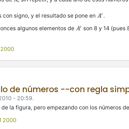
′
con signo, y el resultado se pone en
.
A
′
A
′
ntonces algunos elementos de
son 8 y 14 (pues 
A
′
A
 2000
lo de números --con regla sim
2010 - 20:59.
 de la figura, pero empezando con los números del
 2000