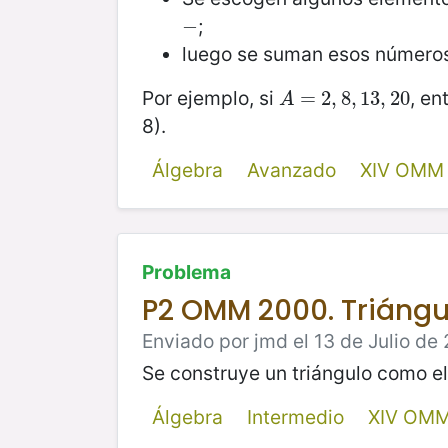
;
−
−
luego se suman esos números 
Por ejemplo, si
, e
A
=
=
2
,
8
2
,
,
13
8
,
,
13
20
,
20
A
8).
Álgebra
Avanzado
XIV OMM
Problema
P2 OMM 2000. Triángu
Enviado por jmd el 13 de Julio de 
Se construye un triángulo como el
Álgebra
Intermedio
XIV OMM