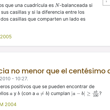
os que una cuadrícula es
-balanceada si
N
N
us casillas y si la diferencia entre los
 dos casillas que comparten un lado es
 2005
cia no menor que el centésimo 
2010 - 10:27.
teros positivos que se pueden encontrar de
ellos
y
(con a
) cumplan
?
a
b
a
b
a
≠
≠
b
|
|
a
−
−
b
|
≥
|
a
≥
b
100
a
b
a
b
a
b
100
MM 2004