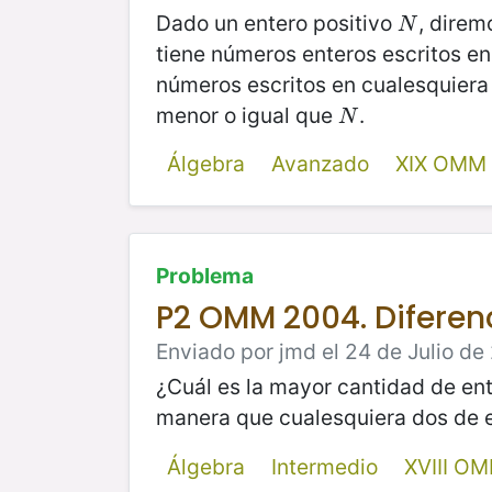
Dado un entero positivo
, direm
N
N
tiene números enteros escritos en s
números escritos en cualesquiera
menor o igual que
.
N
N
Álgebra
Avanzado
XIX OMM
Problema
P2 OMM 2004. Diferen
Enviado por jmd el 24 de Julio de 
¿Cuál es la mayor cantidad de en
manera que cualesquiera dos de 
Álgebra
Intermedio
XVIII O