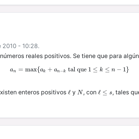
e 2010 - 10:28.
números reales positivos. Se tiene que para algún
=
a
n
max
=
max
{
{
a
+
k
+
a
n
−
tal que
k
tal que
1
1
≤
≤
k
≤
≤
n
−
1
}
−
1
}
a
a
a
k
n
−
n
k
n
k
xisten enteros positivos
y
, con
, tales q
ℓ
ℓ
N
ℓ
ℓ
≤
≤
s
N
s