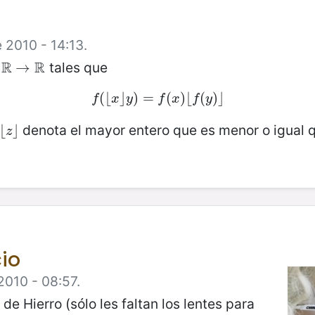
e 2010 - 14:13.
R
R
tales que
→
R
→
(
⌊
f
(
⌊
⌋
x
⌋
)
y
)
=
=
f
(
x
(
)
⌊
)
f
⌊
(
y
)
(
⌋
)
⌋
f
x
y
f
x
f
y
denota el mayor entero que es menor o igual
⌊
⌊
z
⌋
⌋
z
io
2010 - 08:57.
de Hierro (sólo les faltan los lentes para