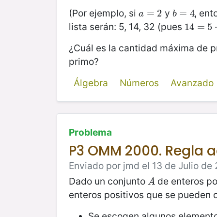
(Por ejemplo, si
y
, ent
a
=
=
2
2
b
=
=
4
4
a
b
lista serán: 5, 14, 32 (pues
14
14
=
=
5
⋅
5
2
¿Cuál es la cantidad máxima de pr
primo?
Álgebra
Números
Avanzado
Problema
P3 OMM 2000. Regla a
Enviado por jmd el 13 de Julio de 
Dado un conjunto
de enteros po
A
A
enteros positivos que se pueden o
Se escogen algunos element