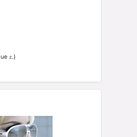
 que
.)
z
z