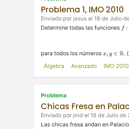
Problema 1, IMO 2010
Enviado por jesus el 18 de Julio d
Determine todas las funciones
f
:
R
:
f
R
para todos los números
. (
x
,
,
y
∈
∈
R
x
y
Álgebra
Avanzado
IMO 2010
Problema
Chicas Fresa en Palac
Enviado por jmd el 16 de Julio de 
Las chicas fresa andan en Palacio 