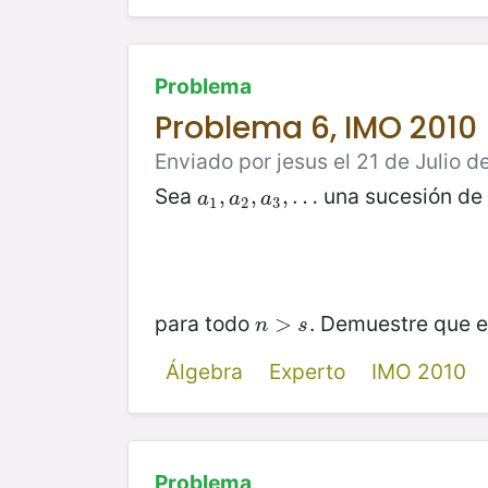
Problema
Problema 6, IMO 2010
Enviado por jesus el 21 de Julio d
Sea
una sucesión de 
a
1
,
,
a
2
,
,
a
3
,
,
…
…
a
a
a
1
2
3
para todo
. Demuestre que e
n
>
>
s
n
s
Álgebra
Experto
IMO 2010
Problema