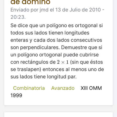
de dominó
Enviado por jmd el 13 de Julio de 2010 -
20:23.
Se dice que un polígono es ortogonal si
todos sus lados tienen longitudes
enteras y cada dos lados consecutivos
son perpendiculares. Demuestre que si
un polígono ortogonal puede cubrirse
con rectángulos de
(sin que éstos
2
2
×
×
1
1
se traslapen) entonces al menos uno de
sus lados tiene longitud par.
Combinatoria
Avanzado
XIII OMM
1999