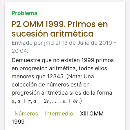
Problema
P2 OMM 1999. Primos en
sucesión aritmética
Enviado por jmd el 13 de Julio de 2010 -
20:04.
Demuestre que no existen 1999 primos
en progresión aritmética, todos ellos
menores que 12345. (Nota: Una
colección de números está en
progresión aritmética si es de la forma
)
a
,
,
a
+
+
r
,
a
+
,
2
r
+
,
…
2
,
a
+
,
…
b
r
.
,
+
.
a
a
r
a
r
a
b
r
Números
Intermedio
XIII OMM
1999