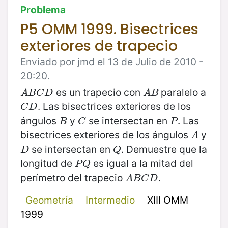
Problema
P5 OMM 1999. Bisectrices
exteriores de trapecio
Enviado por jmd el 13 de Julio de 2010 -
20:20.
es un trapecio con
paralelo a
A
B
C
D
A
B
A
B
C
D
A
B
. Las bisectrices exteriores de los
C
D
C
D
ángulos
y
se intersectan en
. Las
B
C
P
B
C
P
bisectrices exteriores de los ángulos
y
A
A
se intersectan en
. Demuestre que la
D
Q
D
Q
longitud de
es igual a la mitad del
P
Q
P
Q
perímetro del trapecio
.
A
B
C
D
A
B
C
D
Geometría
Intermedio
XIII OMM
1999