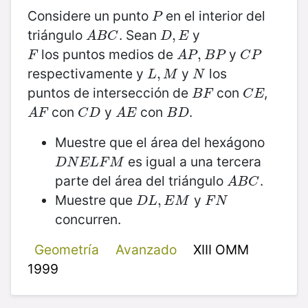
Considere un punto
en el interior del
P
P
triángulo
. Sean
y
A
B
C
D
,
,
E
A
B
C
D
E
los puntos medios de
y
F
A
P
,
B
,
P
C
P
F
A
P
B
P
C
P
respectivamente y
y
los
L
,
,
M
N
L
M
N
puntos de intersección de
con
,
B
F
C
E
B
F
C
E
con
y
con
.
A
F
C
D
A
E
B
D
A
F
C
D
A
E
B
D
Muestre que el área del hexágono
es igual a una tercera
D
N
E
L
F
M
D
N
E
L
F
M
parte del área del triángulo
.
A
B
C
A
B
C
Muestre que
y
D
L
,
E
,
M
F
N
D
L
E
M
F
N
concurren.
Geometría
Avanzado
XIII OMM
1999