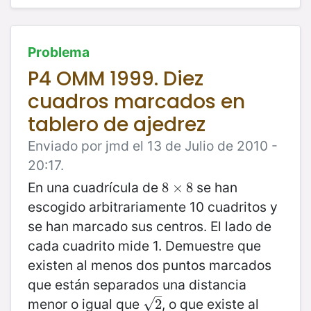
Problema
P4 OMM 1999. Diez
cuadros marcados en
tablero de ajedrez
Enviado por jmd el 13 de Julio de 2010 -
20:17.
En una cuadrícula de
se han
8
8
×
×
8
8
escogido arbitrariamente 10 cuadritos y
se han marcado sus centros. El lado de
cada cuadrito mide 1. Demuestre que
existen al menos dos puntos marcados
que están separados una distancia
–
menor o igual que
, o que existe al
√
2
2