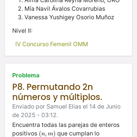
Alma Carolina Reyna Moreno, ORO
Mía Navil Ávalos Covarrubias
Vanessa Yushigey Osorio Muñoz
Nivel II:
IV Concurso Femenil OMM
Problema
P8. Permutando 2n
números y múltiplos.
Enviado por Samuel Elias el 14 de Junio
de 2025 - 03:12.
Encuentra todas las parejas de enteros
positivos
que cumplan lo
(
(
n
,
,
m
)
)
n
m