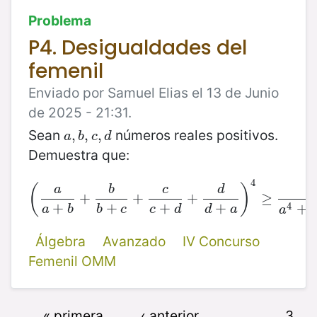
Problema
P4. Desigualdades del
femenil
Enviado por Samuel Elias el 13 de Junio
de 2025 - 21:31.
Sean
números reales positivos.
a
,
,
b
,
,
c
,
,
d
a
b
c
d
Demuestra que:
4
(
)
a
b
c
d
(
a
a
+
b
+
+
b
b
+
c
+
+
c
c
+
d
+
d
d
+
+
a
)
4
≥
64
a
b
≥
c
d
a
4
+
b
4
+
+
+
+
+
a
b
b
c
c
d
d
a
a
Álgebra
Avanzado
IV Concurso
Femenil OMM
« primera
‹ anterior
…
3