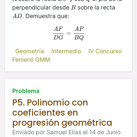
perpendicular desde
sobre la recta
B
B
. Demuestra que:
A
D
A
D
A
F
A
P
A
F
D
G
=
=
A
P
B
Q
D
G
B
Q
Geometría
Intermedio
IV Concurso
Femenil OMM
Problema
P5. Polinomio con
coeficientes en
progresión geométrica
Enviado por Samuel Elias el 14 de Junio