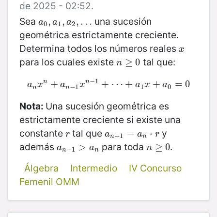
de 2025 - 02:52.
Sea
una sucesión
a
0
,
,
a
1
,
,
a
2
,
,
…
…
a
a
a
0
1
2
geométrica estrictamente creciente.
Determina todos los números reales
x
x
para los cuales existe
tal que:
n
≥
≥
0
0
n
−
1
n
n
a
n
+
x
n
+
a
n
−
1
x
n
−
+
1
+
⋯
⋯
+
+
a
1
x
+
+
a
0
=
0
=
0
a
x
a
x
a
x
a
−
1
1
0
n
n
Nota:
Una sucesión geométrica es
estrictamente creciente si existe una
constante
tal que
y
r
a
n
+
1
=
=
a
n
⋅
r
⋅
r
a
a
r
+
1
n
n
además
para toda
.
a
n
+
1
>
>
a
n
n
≥
≥
0
0
a
a
n
+
1
n
n
Álgebra
Intermedio
IV Concurso
Femenil OMM