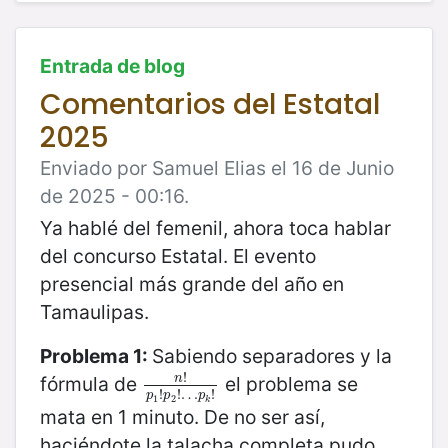
Entrada de blog
Comentarios del Estatal
2025
Enviado por Samuel Elias el 16 de Junio
de 2025 - 00:16.
Ya hablé del femenil, ahora toca hablar
del concurso Estatal. El evento
presencial más grande del año en
Tamaulipas.
Problema 1:
Sabiendo separadores y la
!
fórmula de
el problema se
n
n
!
p
1
!
p
2
!
…
p
k
!
!
!
…
!
p
p
p
1
2
k
mata en 1 minuto. De no ser así,
haciéndote la talacha completa pudo