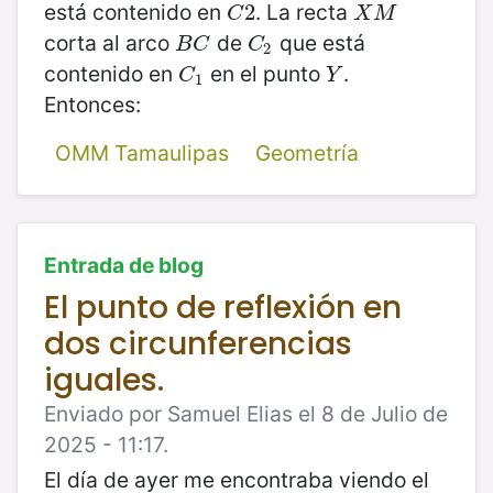
está contenido en
. La recta
C
2
2
X
M
C
X
M
corta al arco
de
que está
B
C
C
2
B
C
C
2
contenido en
en el punto
.
C
1
Y
C
Y
1
Entonces:
OMM Tamaulipas
Geometría
Entrada de blog
El punto de reflexión en
dos circunferencias
iguales.
Enviado por Samuel Elias el 8 de Julio de
2025 - 11:17.
El día de ayer me encontraba viendo el