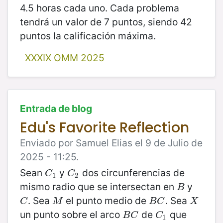
4.5 horas cada uno. Cada problema
tendrá un valor de 7 puntos, siendo 42
puntos la calificación máxima.
XXXIX OMM 2025
Entrada de blog
Edu's Favorite Reflection
Enviado por Samuel Elias el 9 de Julio de
2025 - 11:25.
Sean
y
dos circunferencias de
C
1
C
2
C
C
1
2
mismo radio que se intersectan en
y
B
B
. Sea
el punto medio de
. Sea
C
M
B
C
X
C
M
B
C
X
un punto sobre el arco
de
que
B
C
C
1
B
C
C
1