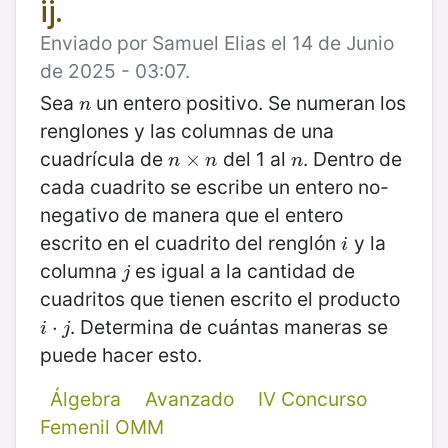
ij.
Enviado por Samuel Elias el 14 de Junio
de 2025 - 03:07.
Sea
un entero positivo. Se numeran los
n
n
renglones y las columnas de una
cuadrícula de
del 1 al
. Dentro de
n
×
×
n
n
n
n
n
cada cuadrito se escribe un entero no-
negativo de manera que el entero
escrito en el cuadrito del renglón
y la
i
i
columna
es igual a la cantidad de
j
j
cuadritos que tienen escrito el producto
. Determina de cuántas maneras se
i
⋅
j
⋅
i
j
puede hacer esto.
Álgebra
Avanzado
IV Concurso
Femenil OMM