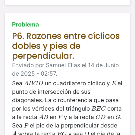
Problema
P6. Razones entre cíclicos
dobles y pies de
perpendicular.
Enviado por Samuel Elias el 14 de Junio
de 2025 - 02:57.
Sea
un cuadrilatero cíclico y
el
A
B
C
D
E
A
B
C
D
E
punto de intersección de sus
diagonales. La circunferencia que pasa
por los vértices del triángulo
corta
B
E
C
B
E
C
a la recta
en
y a la recta
en
.
A
B
F
C
D
G
A
B
F
C
D
G
Sea
el pie de la perpendicular desde
P
P
sobre la recta
y sea
el pie de la
A
B
C
Q
A
B
C
Q