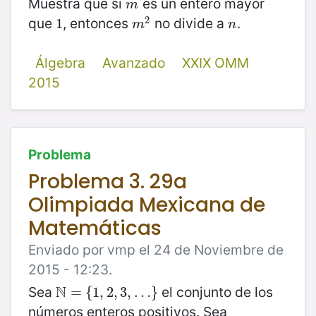
Muestra que si
es un entero mayor
m
m
2
que
, entonces
no divide a
.
1
1
m
2
n
m
n
Álgebra
Avanzado
XXIX OMM
2015
Problema
Problema 3. 29a
Olimpiada Mexicana de
Matemáticas
Enviado por vmp el 24 de Noviembre de
2015 - 12:23.
N
Sea
el conjunto de los
N
=
=
{
1
,
{
2
1
,
,
3
2
,
…
,
3
}
,
…
}
números enteros positivos. Sea