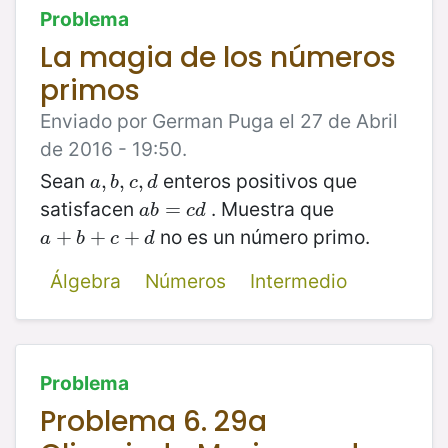
Problema
La magia de los números
primos
Enviado por German Puga el 27 de Abril
de 2016 - 19:50.
Sean
enteros positivos que
a
,
,
b
,
,
c
,
,
d
a
b
c
d
satisfacen
. Muestra que
a
b
=
=
c
d
a
b
c
d
no es un número primo.
a
+
+
b
+
c
+
+
d
+
a
b
c
d
Álgebra
Números
Intermedio
Problema
Problema 6. 29a