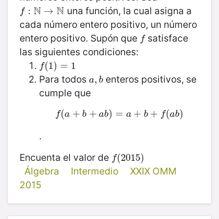
N
N
una función, la cual asigna a
f
:
N
:
→
N
→
f
cada número entero positivo, un número
entero positivo. Supón que
satisface
f
f
las siguientes condiciones:
f
(
(
1
1
)
)
=
=
1
1
f
Para todos
enteros positivos, se
a
,
,
b
a
b
cumple que
(
f
+
(
a
+
+
b
+
a
b
)
)
=
=
a
+
+
b
+
f
(
+
a
b
)
(
)
f
a
b
a
b
a
b
f
a
b
.
Encuenta el valor de
f
(
(
2015
2015
)
)
f
Álgebra
Intermedio
XXIX OMM
2015