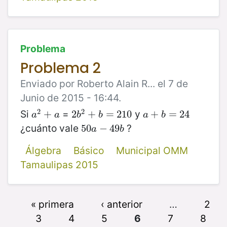
Problema
Problema 2
Enviado por Roberto Alain R... el 7 de
Junio de 2015 - 16:44.
2
2
Si
=
y
a
2
+
+
a
2
2
b
2
+
+
b
=
=
210
210
a
+
+
b
=
24
=
24
a
a
b
b
a
b
¿cuánto vale
?
50
50
a
−
−
49
49
b
a
b
Álgebra
Básico
Municipal OMM
Tamaulipas 2015
« primera
‹ anterior
…
2
3
4
5
6
7
8