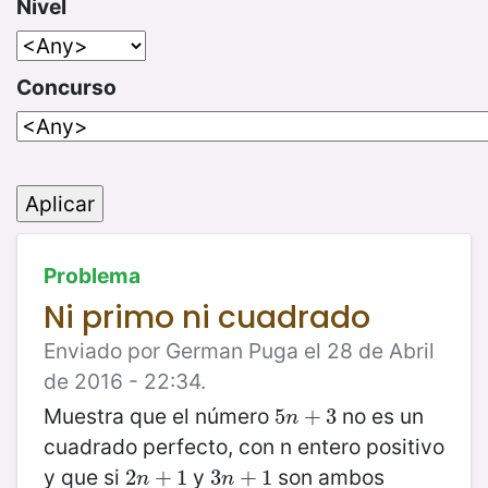
Nivel
Concurso
Problema
Ni primo ni cuadrado
Enviado por German Puga el 28 de Abril
de 2016 - 22:34.
Muestra que el número
no es un
5
5
n
+
+
3
3
n
cuadrado perfecto, con n entero positivo
y que si
y
son ambos
2
2
n
+
+
1
1
3
3
n
+
+
1
1
n
n