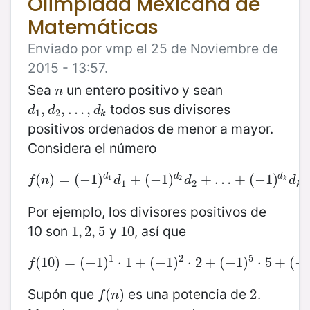
Olimpiada Mexicana de
Matemáticas
Enviado por vmp el 25 de Noviembre de
2015 - 13:57.
Sea
un entero positivo y sean
n
n
todos sus divisores
d
1
,
,
d
2
,
,
…
…
,
d
,
k
d
d
d
1
2
k
positivos ordenados de menor a mayor.
Considera el número
d
d
d
(
f
)
(
n
=
)
=
(
(
−
−
1
1
)
)
d
1
d
1
+
+
(
(
−
−
1
1
)
d
)
2
d
2
+
+
…
…
+
(
−
+
1
)
(
d
−
k
1
d
)
k
.
.
1
2
f
n
d
d
d
k
1
2
k
Por ejemplo, los divisores positivos de
10 son
y
, así que
1
1
,
,
2
2
,
,
5
5
10
10
1
2
5
(
10
)
=
f
(
10
(
−
)
1
=
)
(
−
⋅
1
1
)
1
+
⋅
1
+
(
−
(
−
1
1
)
)
2
⋅
⋅
2
2
+
+
(
−
(
1
−
)
5
1
)
⋅
5
+
⋅
5
(
−
+
1
)
(
10
−
⋅
f
Supón que
es una potencia de
.
f
(
(
n
)
)
2
2
f
n