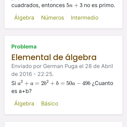
cuadrados, entonces
no es primo.
5
5
n
+
+
3
3
n
Álgebra
Números
Intermedio
Problema
Elemental de álgebra
Enviado por German Puga el 28 de Abril
de 2016 - 22:25.
2
2
Si
¿Cuanto
a
2
+
+
a
=
2
=
b
2
2
+
b
+
=
50
=
a
−
50
49
b
−
49
a
a
b
b
a
b
es a+b?
Álgebra
Básico