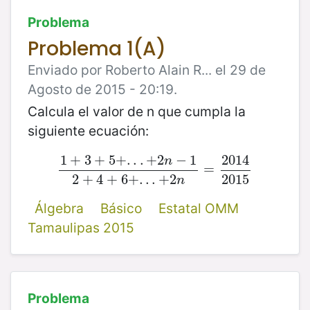
Problema
Problema 1(A)
Enviado por Roberto Alain R... el 29 de
Agosto de 2015 - 20:19.
Calcula el valor de n que cumpla la
siguiente ecuación:
1
+
3
+
5
+
.
.
.
+
2
−
1
2014
n
1
+
3
+
5
+
.
.
.
+
2
n
−
1
2
+
4
+
6
+
=
.
.
.
+
2
n
=
2014
201
2
+
4
+
6
+
.
.
.
+
2
2015
n
Álgebra
Básico
Estatal OMM
Tamaulipas 2015
Problema