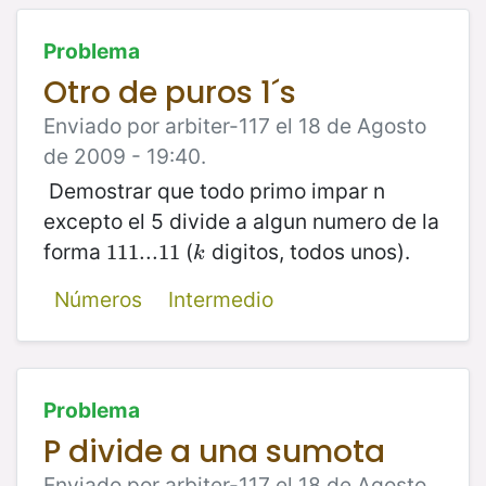
Problema
Otro de puros 1´s
Enviado por arbiter-117 el 18 de Agosto
de 2009 - 19:40.
Demostrar que todo primo impar n
excepto el 5 divide a algun numero de la
forma
(
digitos, todos unos).
111...11
111...11
k
k
Números
Intermedio
Problema
P divide a una sumota
Enviado por arbiter-117 el 18 de Agosto