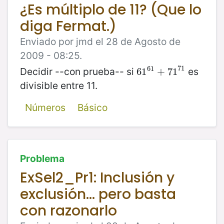
¿Es múltiplo de 11? (Que lo
diga Fermat.)
Enviado por jmd el 28 de Agosto de
2009 - 08:25.
71
61
Decidir --con prueba-- si
es
61
61
61
+
+
71
71
71
divisible entre 11.
Números
Básico
Problema
ExSel2_Pr1: Inclusión y
exclusión... pero basta
con razonarlo