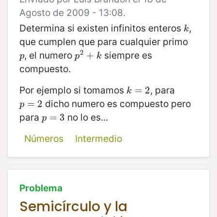
Agosto de 2009 - 13:08.
Determina si existen infinitos enteros
,
k
k
que cumplen que para cualquier primo
2
, el numero
siempre es
p
p
2
+
+
k
p
p
k
compuesto.
Por ejemplo si tomamos
, para
k
=
=
2
2
k
dicho numero es compuesto pero
p
=
=
2
2
p
para
no lo es...
p
=
=
3
3
p
Números
Intermedio
Problema
Semicírculo y la