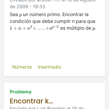
de 2009 - 19:33.
Sea
un número primo. Encontrar la
p
p
condición que debe cumplir n para que
2
−
2
es múltiplo de
.
1
1
+
+
n
+
n
+
2
+
.
.
.
+
.
+
.
n
.
p
.
.
−
+
2
p
p
n
n
n
p
Números
Intermedio
Problema
Encontrar k...
Enviado por Luis Brandon el 18 de