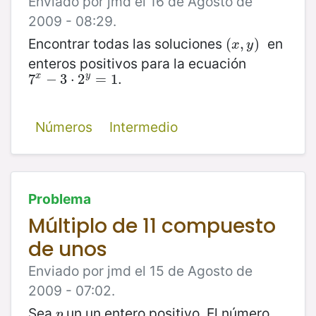
Enviado por jmd el 16 de Agosto de
2009 - 08:29.
Encontrar todas las soluciones
en
(
(
x
,
,
y
)
)
x
y
enteros positivos para la ecuación
x
y
7
7
x
−
−
3
3
⋅
2
⋅
y
2
=
1.
=
1.
Números
Intermedio
Problema
Múltiplo de 11 compuesto
de unos
Enviado por jmd el 15 de Agosto de
2009 - 07:02.
Sea
un un entero positivo. El número
p
p