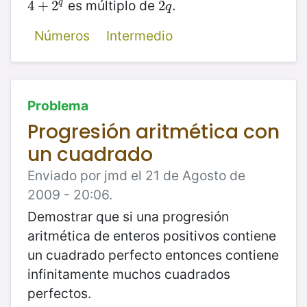
es múltiplo de
q
4
4
+
+
2
2
q
2
2
q
.
.
q
Números
Intermedio
Problema
Progresión aritmética con
un cuadrado
Enviado por jmd el 21 de Agosto de
2009 - 20:06.
Demostrar que si una progresión
aritmética de enteros positivos contiene
un cuadrado perfecto entonces contiene
infinitamente muchos cuadrados
perfectos.