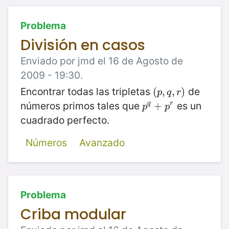
Problema
División en casos
Enviado por jmd el 16 de Agosto de
2009 - 19:30.
Encontrar todas las tripletas
de
(
(
p
,
,
q
,
,
r
)
)
p
q
r
números primos tales que
es un
p
q
+
+
p
r
q
r
p
p
cuadrado perfecto.
Números
Avanzado
Problema
Criba modular