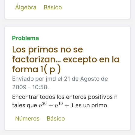
Álgebra
Básico
Problema
Los primos no se
factorizan... excepto en la
forma 1( p )
Enviado por jmd el 21 de Agosto de
2009 - 10:58.
Encontrar todos los enteros positivos n
20
10
tales que
es un primo.
n
20
+
+
n
10
+
+
1
1
n
n
Números
Básico