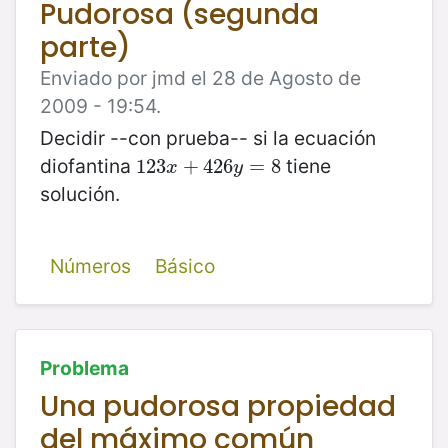
Pudorosa (segunda
parte)
Enviado por jmd el 28 de Agosto de
2009 - 19:54.
Decidir --con prueba-- si la ecuación
diofantina
tiene
123
123
x
+
+
426
426
y
=
=
8
8
x
y
solución.
Números
Básico
Problema
Una pudorosa propiedad
del máximo común