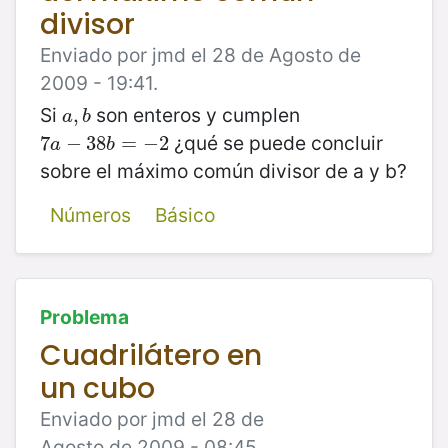
divisor
Enviado por jmd el 28 de Agosto de
2009 - 19:41.
Si
son enteros y cumplen
a
,
,
b
a
b
¿qué se puede concluir
7
7
a
−
−
38
38
b
=
=
−
2
−
2
a
b
sobre el máximo común divisor de a y b?
Números
Básico
Problema
Cuadrilátero en
un cubo
Enviado por jmd el 28 de
Agosto de 2009 - 08:45.