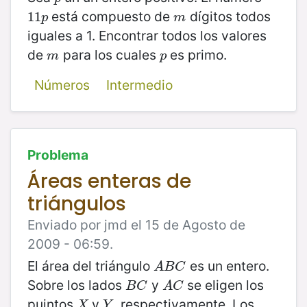
está compuesto de
dígitos todos
11
11
p
m
p
m
iguales a 1. Encontrar todos los valores
de
para los cuales
es primo.
m
p
m
p
Números
Intermedio
Problema
Áreas enteras de
triángulos
Enviado por jmd el 15 de Agosto de
2009 - 06:59.
El área del triángulo
es un entero.
A
B
C
A
B
C
Sobre los lados
y
se eligen los
B
C
A
C
B
C
A
C
puintos
y
, respectivamente. Los
X
Y
X
Y