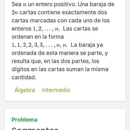
Sea
un entero positivo. Una baraja de
n
n
cartas contiene exactamente dos
2
2
n
n
cartas marcadas con cada uno de los
enteros
Las cartas se
1
1
,
,
2
2
,
,
…
…
,
n
.
,
.
n
ordenan en la forma
La baraja ya
1
1
,
,
1
,
1
2
,
,
2
2
,
,
3
2
,
,
3
3
,
,
.
.
3
.
,
,
n
.
,
.
n
.
.
,
,
.
n
n
ordenada de esta manera se parte, y
resulta que, en las dos partes, los
dígitos en las cartas suman la misma
cantidad.
Álgebra
Intermedio
Problema