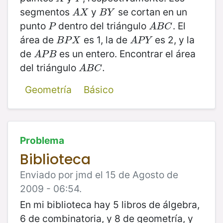
segmentos
y
se cortan en un
A
X
B
Y
A
X
B
Y
punto
dentro del triángulo
. El
P
A
B
C
P
A
B
C
área de
es 1, la de
es 2, y la
B
P
X
A
P
Y
B
P
X
A
P
Y
de
es un entero. Encontrar el área
A
P
B
A
P
B
del triángulo
A
B
C
.
.
A
B
C
Geometría
Básico
Problema
Biblioteca
Enviado por jmd el 15 de Agosto de
2009 - 06:54.
En mi biblioteca hay 5 libros de álgebra,
6 de combinatoria, y 8 de geometría, y