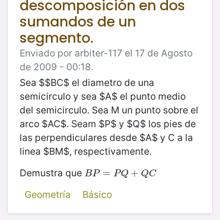
descomposición en dos
sumandos de un
segmento.
Enviado por arbiter-117 el 17 de Agosto
de 2009 - 00:18.
Sea $$BC$ el diametro de una
semicirculo y sea $A$ el punto medio
del semicirculo. Sea M un punto sobre el
arco $AC$. Seam $P$ y $Q$ los pies de
las perpendiculares desde $A$ y C a la
linea $BM$, respectivamente.
Demustra que
B
P
=
=
P
Q
+
Q
C
+
B
P
P
Q
Q
C
Geometría
Básico